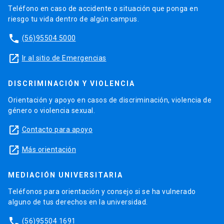
Teléfono en caso de accidente o situación que ponga en
riesgo tu vida dentro de algún campus.
phone
(56)95504 5000
launch
Ir al sitio de Emergencias
DISCRIMINACIÓN Y VIOLENCIA
Orientación y apoyo en casos de discriminación, violencia de
género o violencia sexual.
launch
Contacto para apoyo
launch
Más orientación
MEDIACIÓN UNIVERSITARIA
Teléfonos para orientación y consejo si se ha vulnerado
alguno de tus derechos en la universidad.
phone
(56)95504 1691