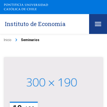
Instituto de Economía
keyboard_arrow_right
Inicio
Seminarios