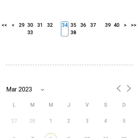
<<
<
29
30
31
32
34
35
36
37
39
40
>
>>
33
38
L
M
M
J
V
S
D
27
28
1
2
3
4
5