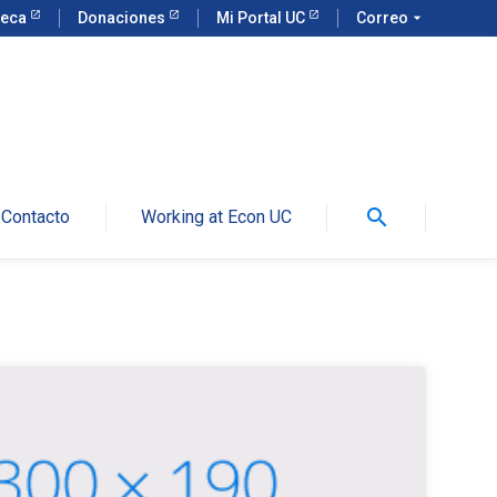
teca
Donaciones
Mi Portal UC
Correo
arrow_drop_down
search
Contacto
Working at Econ UC