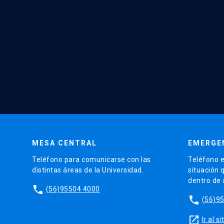
MESA CENTRAL
EMERGE
Teléfono para comunicarse con las
Teléfono e
distintas áreas de la Universidad.
situación 
dentro de
phone
(56)95504 4000
phone
(56)9
launch
Ir al 