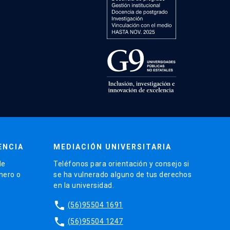
ENCIA
MEDIACIÓN UNIVERSITARIA
de
Teléfonos para orientación y consejo si
énero o
se ha vulnerado alguno de tus derechos
en la universidad.
phone
(56)95504 1691
phone
(56)95504 1247