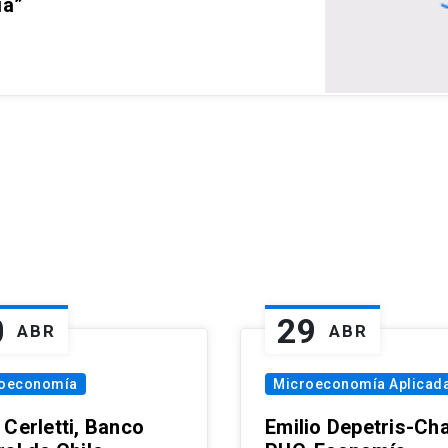
ia”
0
29
ABR
ABR
oeconomía
Microeconomía Aplicad
 Cerletti, Banco
Emilio Depetris-Cha