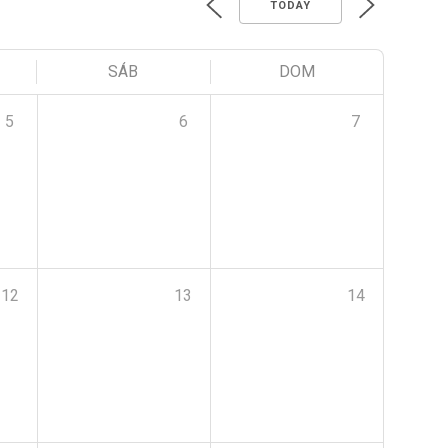
TODAY
SÁB
DOM
5
6
7
12
13
14