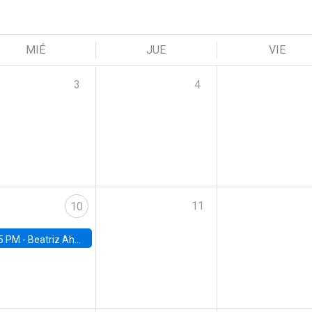
MIÉ
JUE
VIE
3
4
11
10
5 PM -
Beatriz Ahumada, PhD candidate, Universidad de Pittsburgh