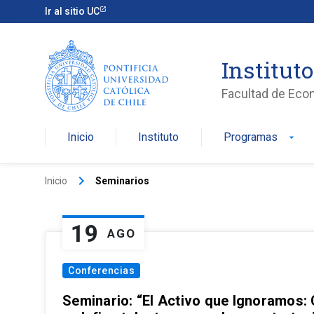
Ir al sitio UC
Institut
Facultad de Eco
Inicio
Instituto
Programas
arrow_drop_down
keyboard_arrow_right
Inicio
Seminarios
19
AGO
Conferencias
Seminario: “El Activo que Ignoramos: