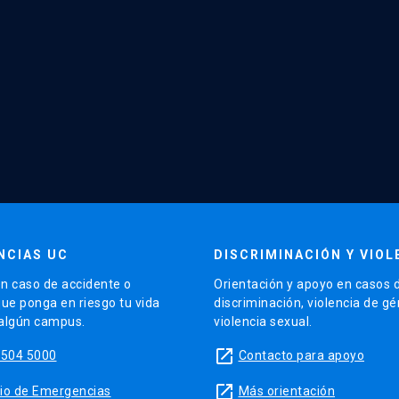
NCIAS UC
DISCRIMINACIÓN Y VIOL
n caso de accidente o
Orientación y apoyo en casos 
que ponga en riesgo tu vida
discriminación, violencia de g
 algún campus.
violencia sexual.
launch
5504 5000
Contacto para apoyo
launch
sitio de Emergencias
Más orientación