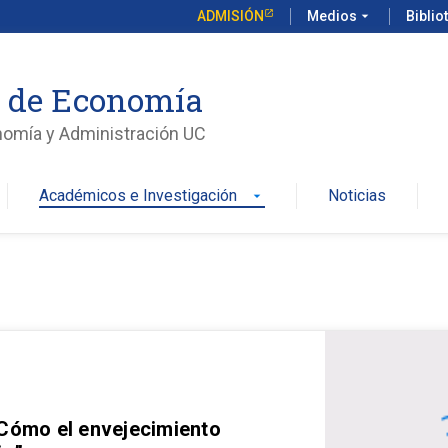
ADMISIÓN
Medios
arrow_drop_down
Biblio
o de Economía
nomía y Administración UC
Académicos e Investigación
Noticias
arrow_drop_down
 Cómo el envejecimiento