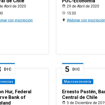
al de Chile
PUC-Economía
de Abril de 2020
29 de Abril de 2020
00
15:30
inar con inscripción
Webinar con inscripció
8
5
DIC
DIC
erencias
Macroeconomía
n Hur, Federal
Ernesto Pastén, Ba
rve Bank of
Central de Chile
eland
5 de Diciembre de 201