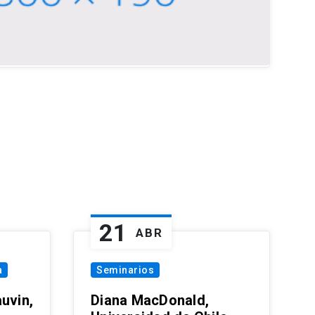
21
ABR
a
Seminarios
uvin,
Diana MacDonald,