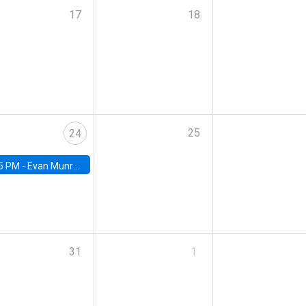
17
18
25
24
5 PM -
Evan Munro, Neyman Visiting Assistant Professor in the Department of Statistics at UC Berkeley
31
1