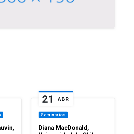
21
ABR
a
Seminarios
uvin,
Diana MacDonald,