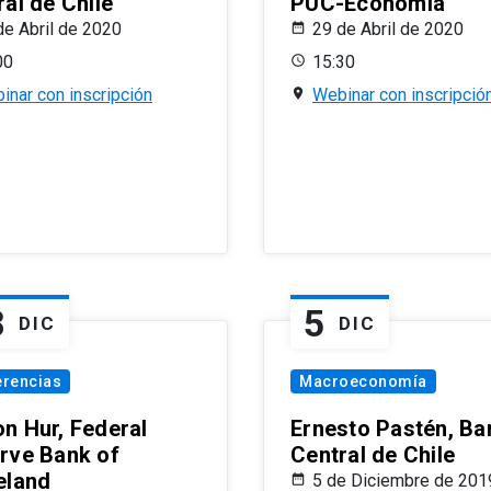
al de Chile
PUC-Economía
de Abril de 2020
29 de Abril de 2020
00
15:30
inar con inscripción
Webinar con inscripció
8
5
DIC
DIC
erencias
Macroeconomía
n Hur, Federal
Ernesto Pastén, Ba
rve Bank of
Central de Chile
eland
5 de Diciembre de 201