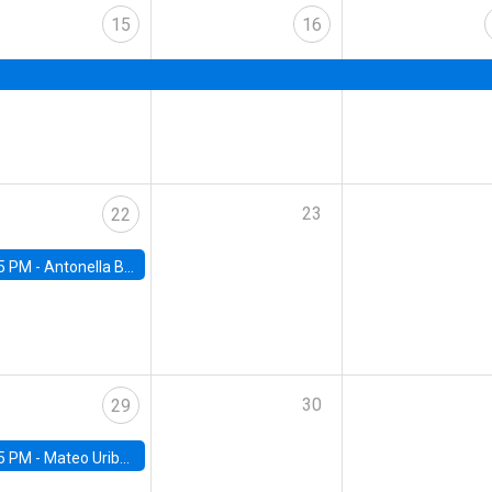
15
16
23
22
5 PM -
Antonella Bancalari, Institute for Fiscal Studies (IFS) and Research Associate at University College London (UCL)
30
29
5 PM -
Mateo Uribe-Castro, Universidad de los Andes (Colombia)