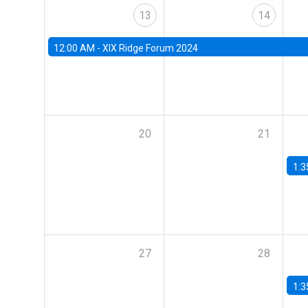
13
14
12:00 AM -
XIX Ridge Forum 2024
20
21
1:3
27
28
1:3