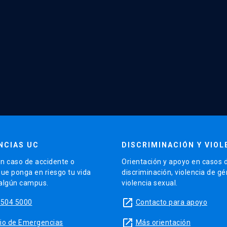
NCIAS UC
DISCRIMINACIÓN Y VIOL
n caso de accidente o
Orientación y apoyo en casos 
que ponga en riesgo tu vida
discriminación, violencia de g
 algún campus.
violencia sexual.
launch
5504 5000
Contacto para apoyo
launch
sitio de Emergencias
Más orientación