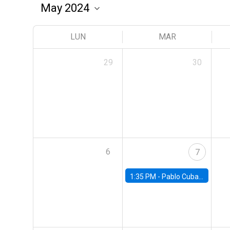
LUN
MAR
29
30
6
7
1:35 PM -
Pablo Cuba, FED Board