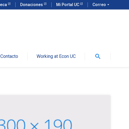
teca
Donaciones
Mi Portal UC
Correo
arrow_drop_down
search
Contacto
Working at Econ UC