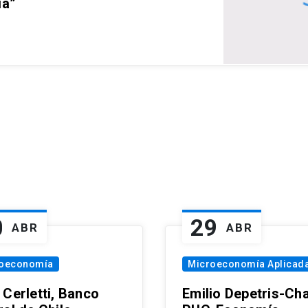
ia”
0
29
ABR
ABR
oeconomía
Microeconomía Aplicad
 Cerletti, Banco
Emilio Depetris-Cha