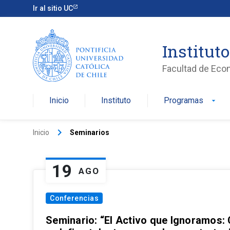
Ir al sitio UC
Institut
Facultad de Eco
Inicio
Instituto
Programas
arrow_drop_down
keyboard_arrow_right
Inicio
Seminarios
19
AGO
Conferencias
Seminario: “El Activo que Ignoramos: