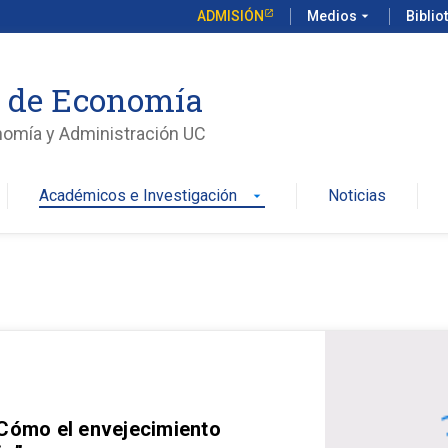
ADMISIÓN
Medios
arrow_drop_down
Biblio
o de Economía
nomía y Administración UC
Académicos e Investigación
Noticias
arrow_drop_down
 Cómo el envejecimiento