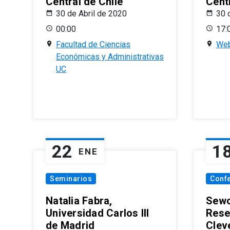
Central de Chile
Centr
30 de Abril de 2020
30 
00:00
17:
Facultad de Ciencias
Web
Económicas y Administrativas
UC
22
1
ENE
Seminarios
Conf
Natalia Fabra,
Sewo
Universidad Carlos III
Rese
de Madrid
Clev