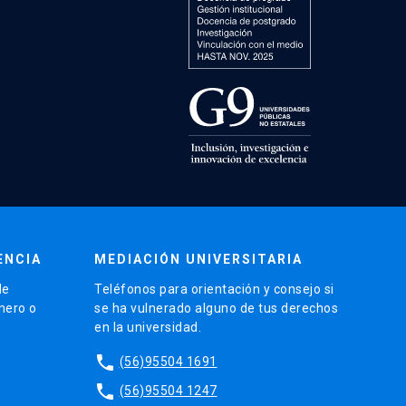
ENCIA
MEDIACIÓN UNIVERSITARIA
de
Teléfonos para orientación y consejo si
énero o
se ha vulnerado alguno de tus derechos
en la universidad.
phone
(56)95504 1691
phone
(56)95504 1247