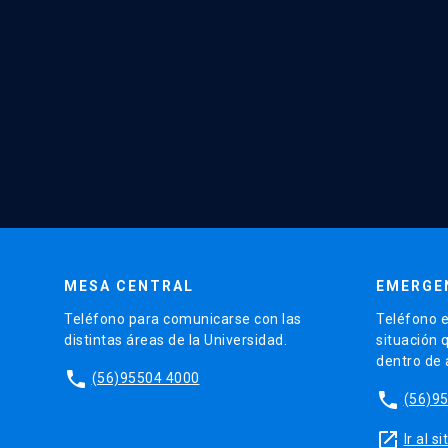
MESA CENTRAL
EMERGE
Teléfono para comunicarse con las
Teléfono e
distintas áreas de la Universidad.
situación 
dentro de
phone
(56)95504 4000
phone
(56)9
launch
Ir al 