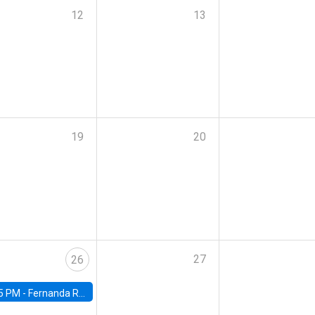
12
13
19
20
27
26
5 PM -
Fernanda Rojas Ampuero, University of Wisconsin-Madison