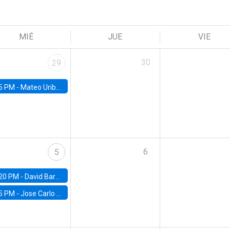
MIÉ
JUE
VIE
30
29
5 PM -
Mateo Uribe-Castro, Universidad de los Andes (Colombia)
6
5
20 PM -
David Bardey, Universidad de los Andes - CEDE
5 PM -
Jose Carlo Bermudez, UC (ME) & World Bank