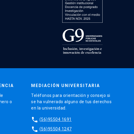
ENCIA
MEDIACIÓN UNIVERSITARIA
de
Teléfonos para orientación y consejo si
énero o
se ha vulnerado alguno de tus derechos
en la universidad.
phone
(56)95504 1691
phone
(56)95504 1247