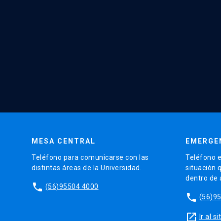
MESA CENTRAL
EMERGE
Teléfono para comunicarse con las
Teléfono e
distintas áreas de la Universidad.
situación 
dentro de
phone
(56)95504 4000
phone
(56)9
launch
Ir al 