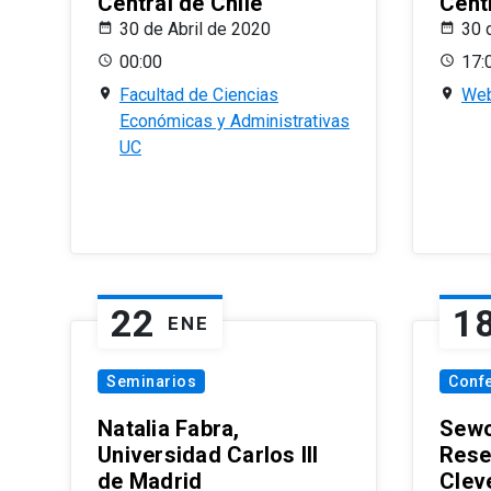
Central de Chile
Centr
30 de Abril de 2020
30 
00:00
17:
Facultad de Ciencias
Web
Económicas y Administrativas
UC
22
1
ENE
Seminarios
Conf
Natalia Fabra,
Sewo
Universidad Carlos III
Rese
de Madrid
Clev