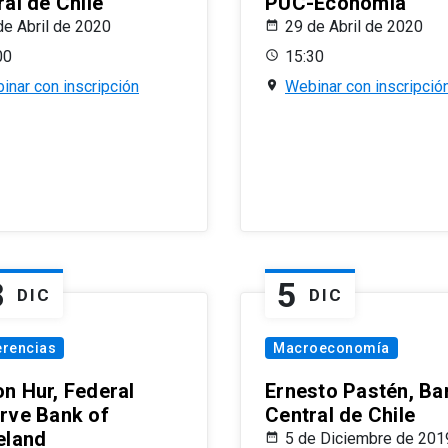
al de Chile
PUC-Economía
de Abril de 2020
29 de Abril de 2020
00
15:30
inar con inscripción
Webinar con inscripció
8
5
DIC
DIC
erencias
Macroeconomía
n Hur, Federal
Ernesto Pastén, Ba
rve Bank of
Central de Chile
eland
5 de Diciembre de 201