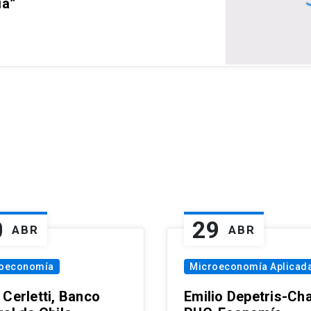
ia”
0
29
ABR
ABR
oeconomía
Microeconomía Aplicad
 Cerletti, Banco
Emilio Depetris-Cha