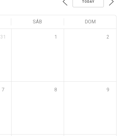
TODAY
SÁB
DOM
31
1
2
7
8
9