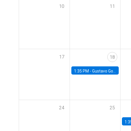
10
11
17
18
1:35 PM -
Gustavo González, Banco Central de Chile
24
25
1:3