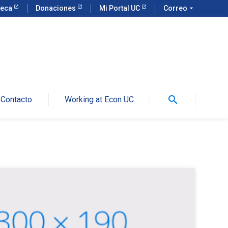
teca
Donaciones
Mi Portal UC
Correo
arrow_drop_down
search
Contacto
Working at Econ UC