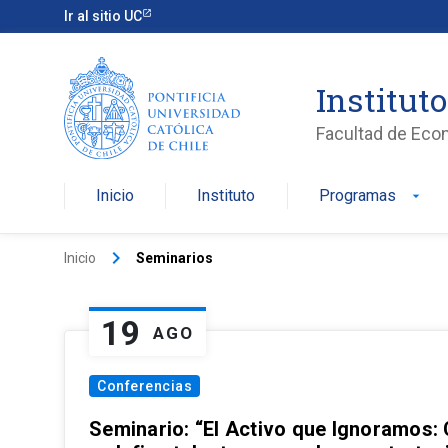
Ir al sitio UC
Institut
Facultad de Eco
Inicio
Instituto
Programas
arrow_drop_down
keyboard_arrow_right
Inicio
Seminarios
19
AGO
Conferencias
Seminario: “El Activo que Ignoramos: