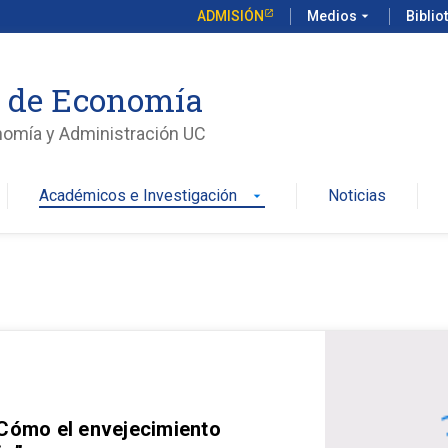
ADMISIÓN
Medios
arrow_drop_down
Biblio
o de Economía
nomía y Administración UC
Académicos e Investigación
Noticias
arrow_drop_down
 Cómo el envejecimiento