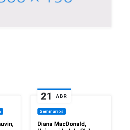
21
ABR
a
Seminarios
uvin,
Diana MacDonald,