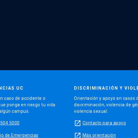
NCIAS UC
DISCRIMINACIÓN Y VIOL
n caso de accidente o
Orientación y apoyo en casos 
que ponga en riesgo tu vida
discriminación, violencia de g
 algún campus.
violencia sexual.
launch
5504 5000
Contacto para apoyo
launch
sitio de Emergencias
Más orientación