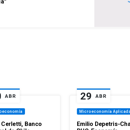
ia”
0
29
ABR
ABR
oeconomía
Microeconomía Aplicad
 Cerletti, Banco
Emilio Depetris-Cha