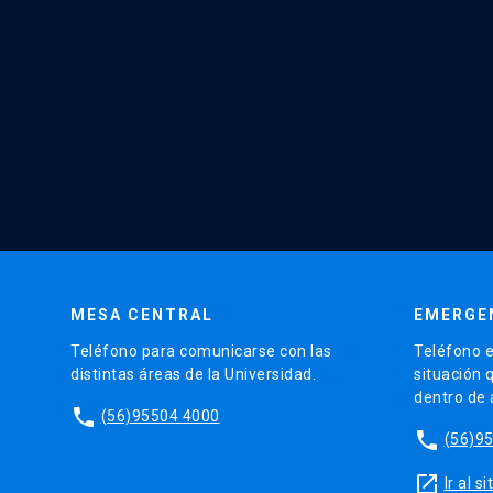
MESA CENTRAL
EMERGE
Teléfono para comunicarse con las
Teléfono e
distintas áreas de la Universidad.
situación 
dentro de
phone
(56)95504 4000
phone
(56)9
launch
Ir al 