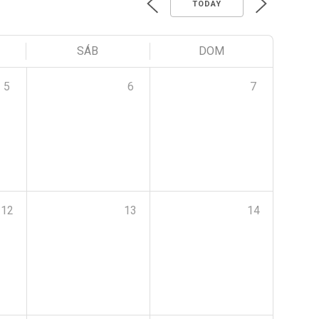
TODAY
SÁB
DOM
5
6
7
12
13
14