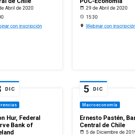
al de Chile
PUC-Economía
de Abril de 2020
29 de Abril de 2020
00
15:30
inar con inscripción
Webinar con inscripció
8
5
DIC
DIC
erencias
Macroeconomía
n Hur, Federal
Ernesto Pastén, Ba
rve Bank of
Central de Chile
eland
5 de Diciembre de 201