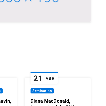
21
ABR
a
Seminarios
uvin,
Diana MacDonald,