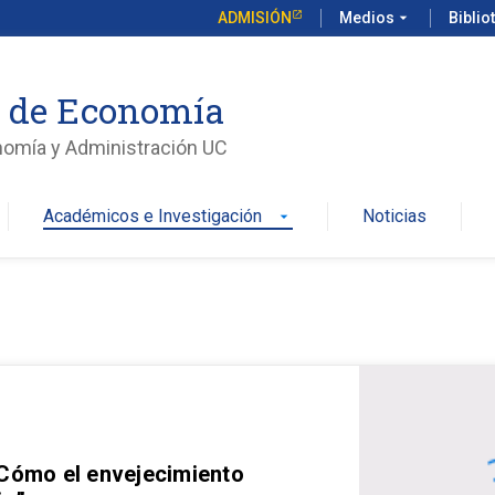
ADMISIÓN
Medios
arrow_drop_down
Biblio
o de Economía
nomía y Administración UC
Académicos e Investigación
Noticias
arrow_drop_down
 Cómo el envejecimiento