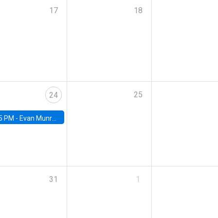
17
18
25
24
5 PM -
Evan Munro, Neyman Visiting Assistant Professor in the Department of Statistics at UC Berkeley
31
1