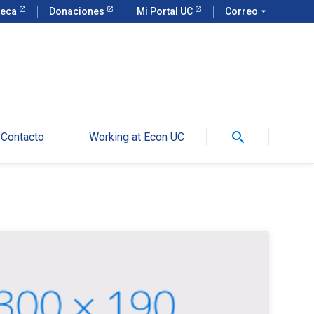
teca
Donaciones
Mi Portal UC
Correo
arrow_drop_down
search
Contacto
Working at Econ UC