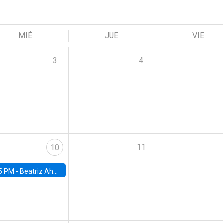
MIÉ
JUE
VIE
3
4
11
10
5 PM -
Beatriz Ahumada, PhD candidate, Universidad de Pittsburgh