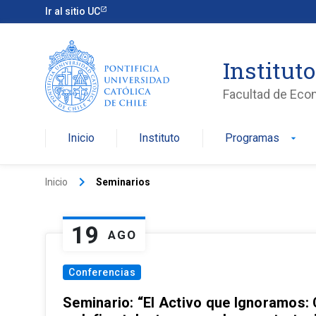
Ir al sitio UC
Institut
Facultad de Eco
Inicio
Instituto
Programas
arrow_drop_down
keyboard_arrow_right
Inicio
Seminarios
19
AGO
Conferencias
Seminario: “El Activo que Ignoramos: