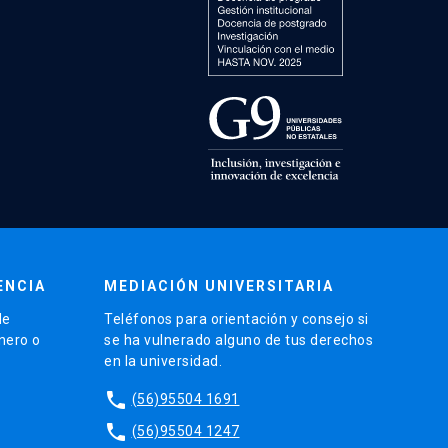
ENCIA
MEDIACIÓN UNIVERSITARIA
de
Teléfonos para orientación y consejo si
énero o
se ha vulnerado alguno de tus derechos
en la universidad.
phone
(56)95504 1691
phone
(56)95504 1247