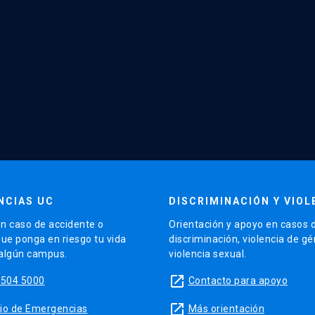
NCIAS UC
DISCRIMINACIÓN Y VIOL
n caso de accidente o
Orientación y apoyo en casos 
que ponga en riesgo tu vida
discriminación, violencia de g
 algún campus.
violencia sexual.
launch
5504 5000
Contacto para apoyo
launch
sitio de Emergencias
Más orientación