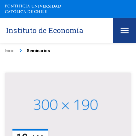
Instituto de Economía
keyboard_arrow_right
Inicio
Seminarios