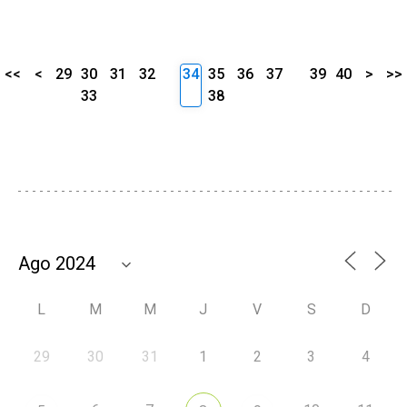
<<
<
29
30
31
32
34
35
36
37
39
40
>
>>
33
38
L
M
M
J
V
S
D
29
30
31
1
2
3
4