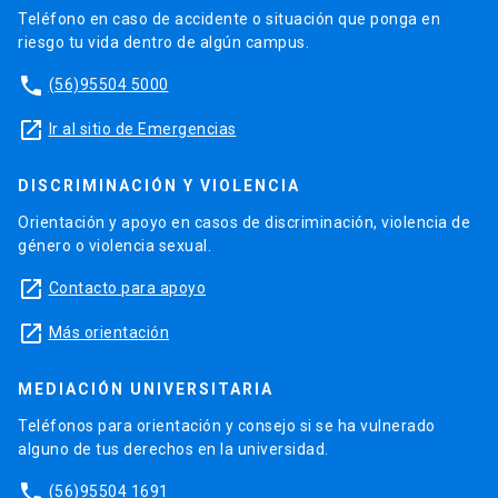
Teléfono en caso de accidente o situación que ponga en
riesgo tu vida dentro de algún campus.
phone
(56)95504 5000
launch
Ir al sitio de Emergencias
DISCRIMINACIÓN Y VIOLENCIA
Orientación y apoyo en casos de discriminación, violencia de
género o violencia sexual.
launch
Contacto para apoyo
launch
Más orientación
MEDIACIÓN UNIVERSITARIA
Teléfonos para orientación y consejo si se ha vulnerado
alguno de tus derechos en la universidad.
phone
(56)95504 1691