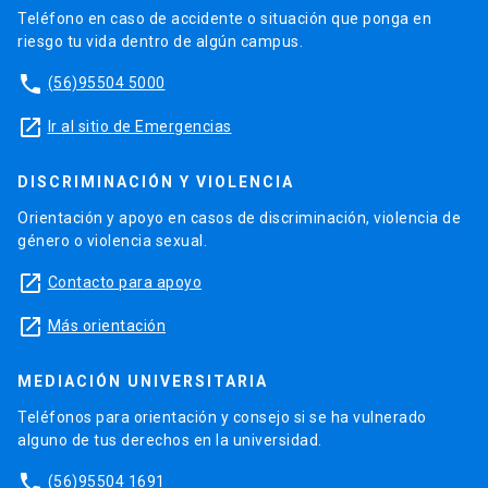
Teléfono en caso de accidente o situación que ponga en
riesgo tu vida dentro de algún campus.
phone
(56)95504 5000
launch
Ir al sitio de Emergencias
DISCRIMINACIÓN Y VIOLENCIA
Orientación y apoyo en casos de discriminación, violencia de
género o violencia sexual.
launch
Contacto para apoyo
launch
Más orientación
MEDIACIÓN UNIVERSITARIA
Teléfonos para orientación y consejo si se ha vulnerado
alguno de tus derechos en la universidad.
phone
(56)95504 1691