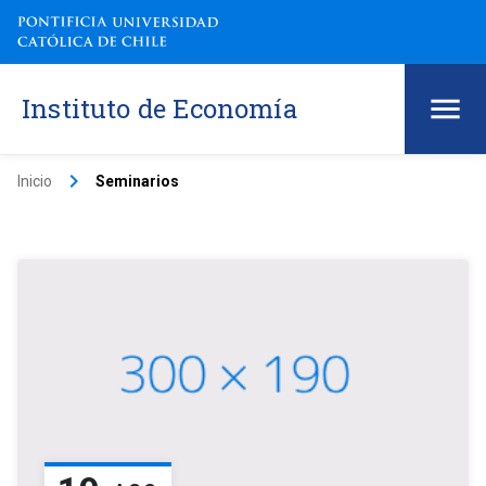
Instituto de Economía
keyboard_arrow_right
Inicio
Seminarios