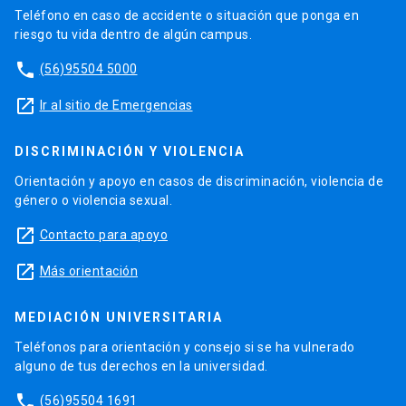
Teléfono en caso de accidente o situación que ponga en
riesgo tu vida dentro de algún campus.
phone
(56)95504 5000
launch
Ir al sitio de Emergencias
DISCRIMINACIÓN Y VIOLENCIA
Orientación y apoyo en casos de discriminación, violencia de
género o violencia sexual.
launch
Contacto para apoyo
launch
Más orientación
MEDIACIÓN UNIVERSITARIA
Teléfonos para orientación y consejo si se ha vulnerado
alguno de tus derechos en la universidad.
phone
(56)95504 1691