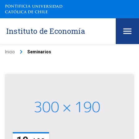
Instituto de Economía
keyboard_arrow_right
Inicio
Seminarios