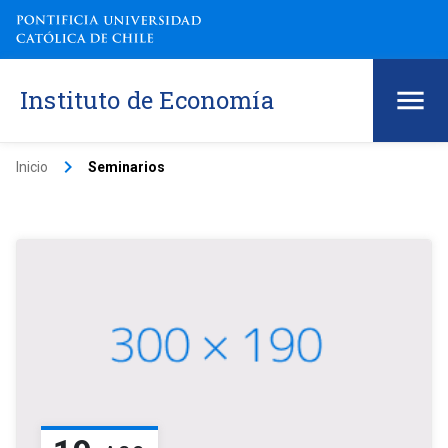
Instituto de Economía
keyboard_arrow_right
Inicio
Seminarios