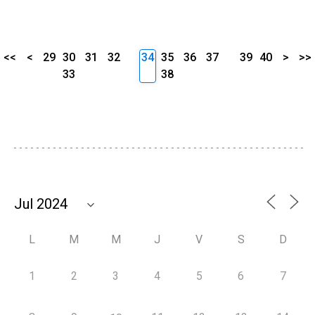
<<
<
29
30
31
32
34
35
36
37
39
40
>
>>
33
38
L
M
M
J
V
S
D
1
2
3
4
5
6
7