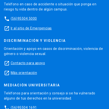
Teléfono en caso de accidente o situación que ponga en
riesgo tu vida dentro de algún campus.
phone
(56)95504 5000
launch
Ir al sitio de Emergencias
DISCRIMINACIÓN Y VIOLENCIA
Orientación y apoyo en casos de discriminación, violencia de
género o violencia sexual.
launch
Contacto para apoyo
launch
Más orientación
MEDIACIÓN UNIVERSITARIA
Teléfonos para orientación y consejo si se ha vulnerado
alguno de tus derechos en la universidad.
phone
(56)95504 1691