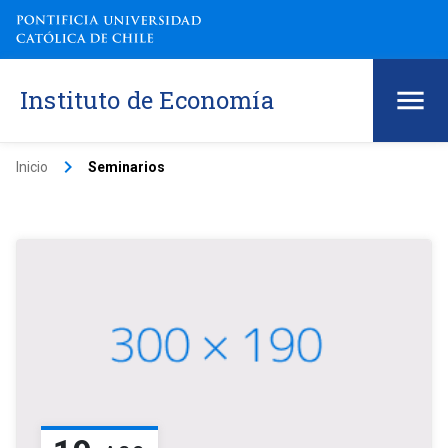
Instituto de Economía
keyboard_arrow_right
Inicio
Seminarios