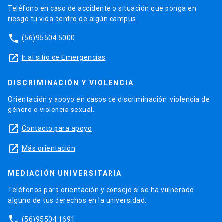
Teléfono en caso de accidente o situación que ponga en
riesgo tu vida dentro de algún campus.
phone
(56)95504 5000
launch
Ir al sitio de Emergencias
DISCRIMINACIÓN Y VIOLENCIA
Orientación y apoyo en casos de discriminación, violencia de
género o violencia sexual.
launch
Contacto para apoyo
launch
Más orientación
MEDIACIÓN UNIVERSITARIA
Teléfonos para orientación y consejo si se ha vulnerado
alguno de tus derechos en la universidad.
phone
(56)95504 1691