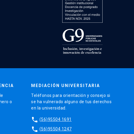
ENCIA
MEDIACIÓN UNIVERSITARIA
de
Teléfonos para orientación y consejo si
énero o
se ha vulnerado alguno de tus derechos
en la universidad.
phone
(56)95504 1691
phone
(56)95504 1247