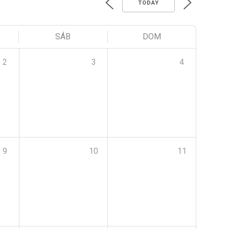
TODAY
SÁB
DOM
2
3
4
9
10
11