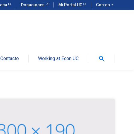
teca
Donaciones
Mi Portal UC
Correo
arrow_drop_down
search
Contacto
Working at Econ UC