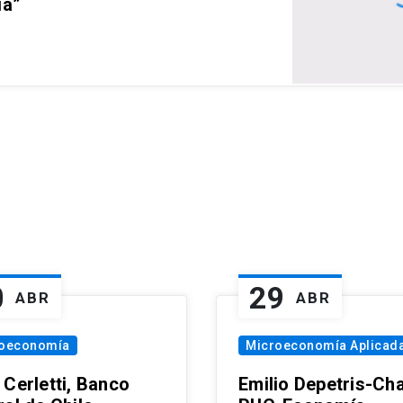
ia”
0
29
ABR
ABR
oeconomía
Microeconomía Aplicad
 Cerletti, Banco
Emilio Depetris-Cha