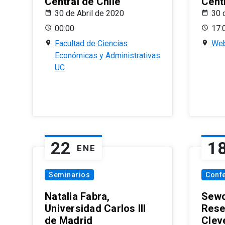
Central de Chile
Centr
30 de Abril de 2020
30 
00:00
17:
Facultad de Ciencias
Web
Económicas y Administrativas
UC
22
1
ENE
Seminarios
Conf
Natalia Fabra,
Sewo
Universidad Carlos III
Rese
de Madrid
Clev