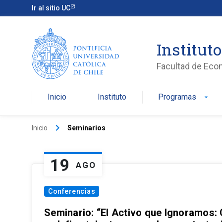
Ir al sitio UC
Institut
Facultad de Eco
Inicio
Instituto
Programas
arrow_drop_down
keyboard_arrow_right
Inicio
Seminarios
19
AGO
Conferencias
Seminario: “El Activo que Ignoramos: