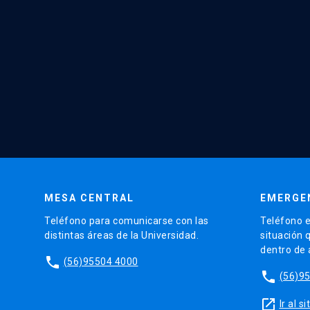
MESA CENTRAL
EMERGE
Teléfono para comunicarse con las
Teléfono e
distintas áreas de la Universidad.
situación 
dentro de
phone
(56)95504 4000
phone
(56)9
launch
Ir al 