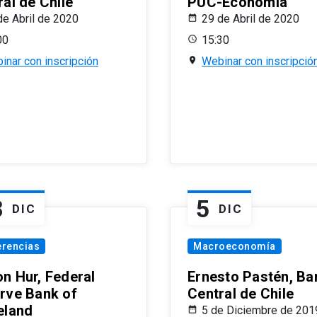
al de Chile
PUC-Economía
de Abril de 2020
29 de Abril de 2020
00
15:30
inar con inscripción
Webinar con inscripció
8
5
DIC
DIC
erencias
Macroeconomía
n Hur, Federal
Ernesto Pastén, Ba
rve Bank of
Central de Chile
eland
5 de Diciembre de 201