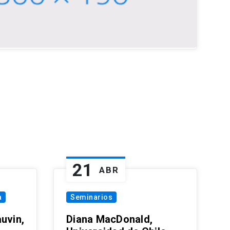
21
ABR
a
Seminarios
uvin,
Diana MacDonald,