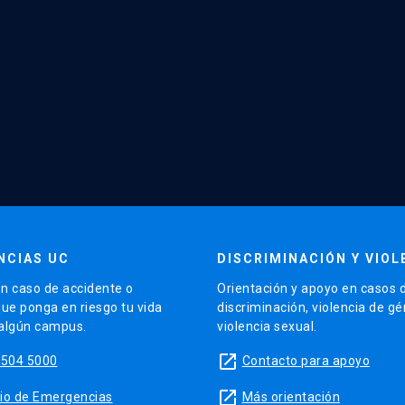
NCIAS UC
DISCRIMINACIÓN Y VIOL
n caso de accidente o
Orientación y apoyo en casos 
que ponga en riesgo tu vida
discriminación, violencia de g
 algún campus.
violencia sexual.
launch
5504 5000
Contacto para apoyo
launch
sitio de Emergencias
Más orientación