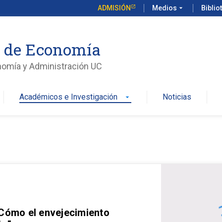
ADMISIÓN
Medios
arrow_drop_down
Biblio
o de Economía
nomía y Administración UC
Académicos e Investigación
Noticias
arrow_drop_down
 Cómo el envejecimiento