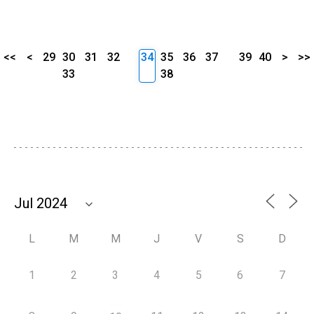
<<
<
29
30
31
32
34
35
36
37
39
40
>
>>
33
38
L
M
M
J
V
S
D
1
2
3
4
5
6
7