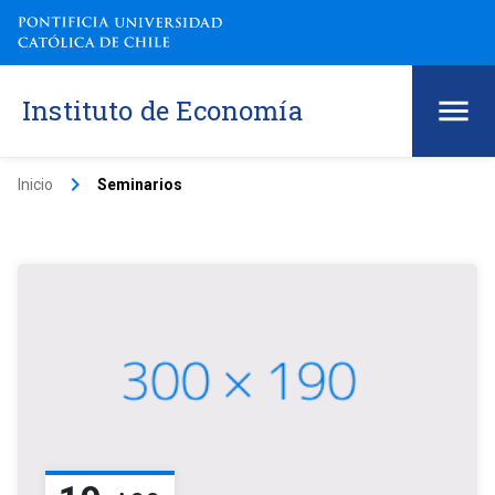
Instituto de Economía
keyboard_arrow_right
Inicio
Seminarios