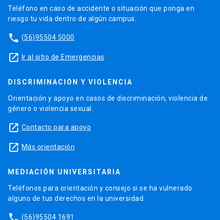
Teléfono en caso de accidente o situación que ponga en
riesgo tu vida dentro de algún campus.
phone
(56)95504 5000
launch
Ir al sitio de Emergencias
DISCRIMINACIÓN Y VIOLENCIA
Orientación y apoyo en casos de discriminación, violencia de
género o violencia sexual.
launch
Contacto para apoyo
launch
Más orientación
MEDIACIÓN UNIVERSITARIA
Teléfonos para orientación y consejo si se ha vulnerado
alguno de tus derechos en la universidad.
phone
(56)95504 1691