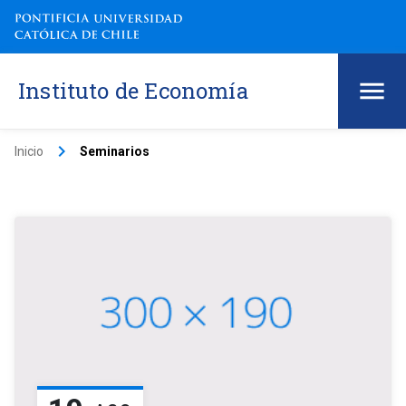
Instituto de Economía
keyboard_arrow_right
Inicio
Seminarios