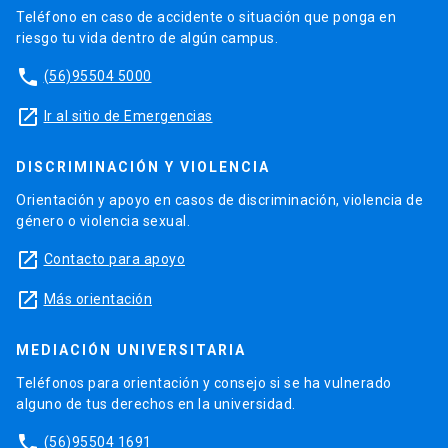
Teléfono en caso de accidente o situación que ponga en
riesgo tu vida dentro de algún campus.
phone
(56)95504 5000
launch
Ir al sitio de Emergencias
DISCRIMINACIÓN Y VIOLENCIA
Orientación y apoyo en casos de discriminación, violencia de
género o violencia sexual.
launch
Contacto para apoyo
launch
Más orientación
MEDIACIÓN UNIVERSITARIA
Teléfonos para orientación y consejo si se ha vulnerado
alguno de tus derechos en la universidad.
phone
(56)95504 1691