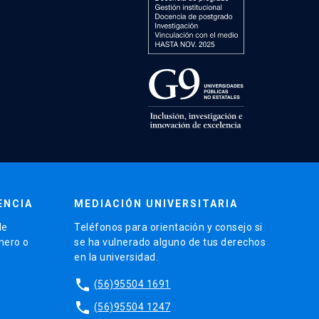
ENCIA
MEDIACIÓN UNIVERSITARIA
de
Teléfonos para orientación y consejo si
énero o
se ha vulnerado alguno de tus derechos
en la universidad.
phone
(56)95504 1691
phone
(56)95504 1247