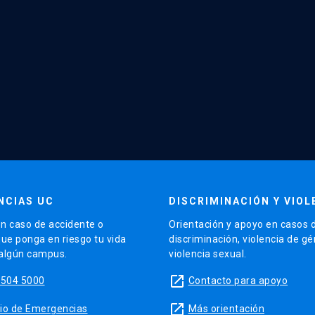
NCIAS UC
DISCRIMINACIÓN Y VIOL
n caso de accidente o
Orientación y apoyo en casos 
que ponga en riesgo tu vida
discriminación, violencia de g
 algún campus.
violencia sexual.
launch
5504 5000
Contacto para apoyo
launch
sitio de Emergencias
Más orientación