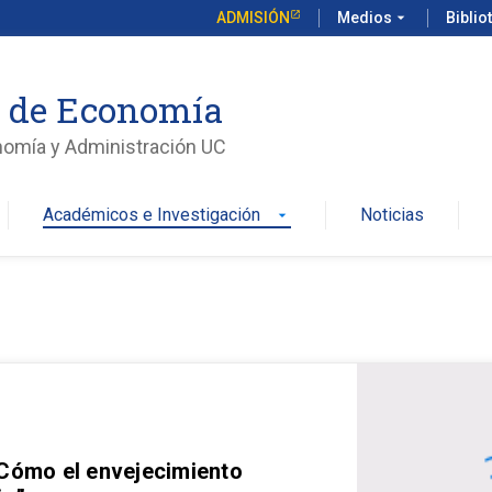
ADMISIÓN
Medios
arrow_drop_down
Biblio
o de Economía
nomía y Administración UC
Académicos e Investigación
Noticias
arrow_drop_down
 Cómo el envejecimiento