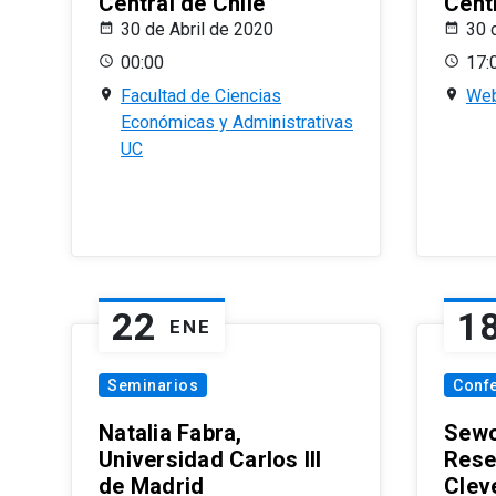
Central de Chile
Centr
30 de Abril de 2020
30 
00:00
17:
Facultad de Ciencias
Web
Económicas y Administrativas
UC
22
1
ENE
Seminarios
Conf
Natalia Fabra,
Sewo
Universidad Carlos III
Rese
de Madrid
Clev