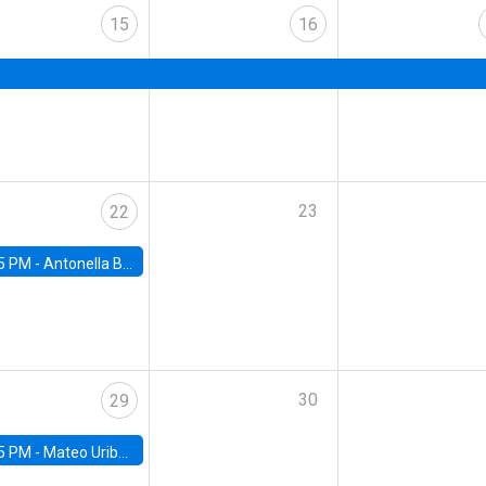
15
16
23
22
5 PM -
Antonella Bancalari, Institute for Fiscal Studies (IFS) and Research Associate at University College London (UCL)
30
29
5 PM -
Mateo Uribe-Castro, Universidad de los Andes (Colombia)