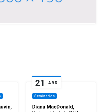
21
ABR
a
Seminarios
uvin,
Diana MacDonald,