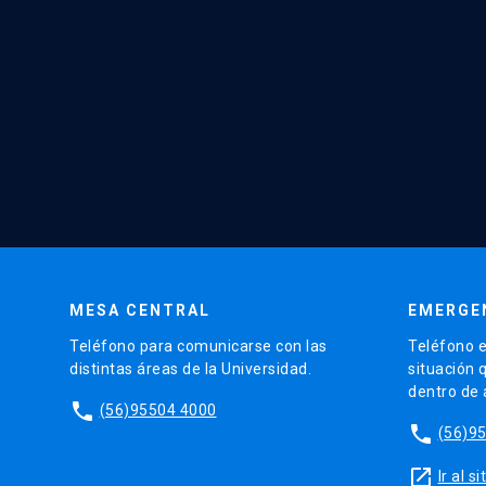
MESA CENTRAL
EMERGE
Teléfono para comunicarse con las
Teléfono e
distintas áreas de la Universidad.
situación 
dentro de
phone
(56)95504 4000
phone
(56)9
launch
Ir al 