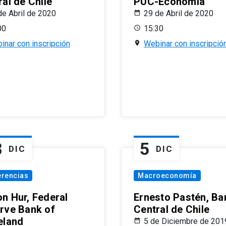
al de Chile
PUC-Economía
de Abril de 2020
29 de Abril de 2020
00
15:30
inar con inscripción
Webinar con inscripció
8
5
DIC
DIC
erencias
Macroeconomía
n Hur, Federal
Ernesto Pastén, Ba
rve Bank of
Central de Chile
eland
5 de Diciembre de 201