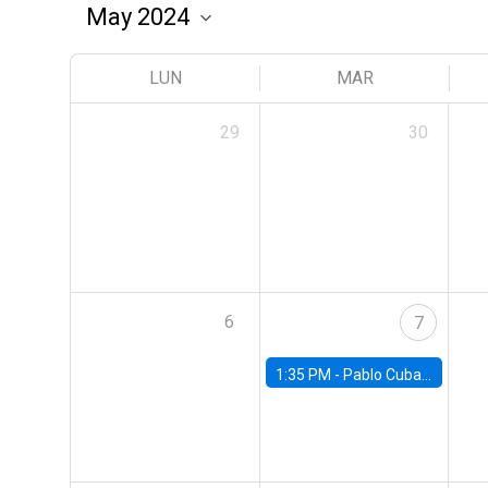
LUN
MAR
29
30
6
7
1:35 PM -
Pablo Cuba, FED Board