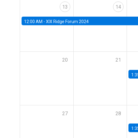
13
14
12:00 AM -
XIX Ridge Forum 2024
20
21
1:3
27
28
1:3