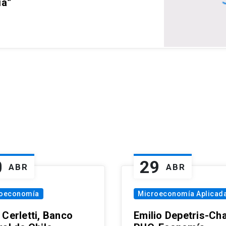
ia”
0
29
ABR
ABR
oeconomía
Microeconomía Aplicad
 Cerletti, Banco
Emilio Depetris-Cha