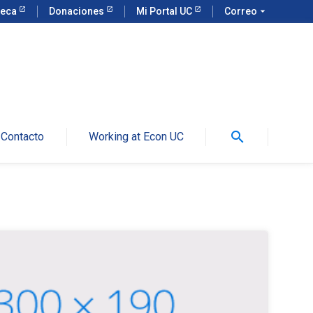
teca
Donaciones
Mi Portal UC
Correo
arrow_drop_down
search
Contacto
Working at Econ UC