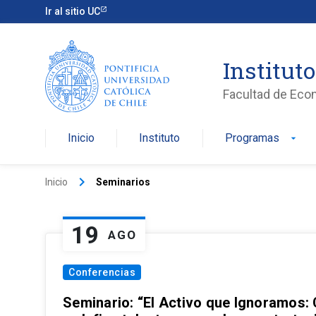
Ir al sitio UC
Institut
Facultad de Eco
Inicio
Instituto
Programas
arrow_drop_down
keyboard_arrow_right
Inicio
Seminarios
19
AGO
Conferencias
Seminario: “El Activo que Ignoramos: