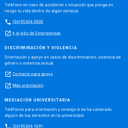
Teléfono en caso de accidente o situación que ponga en
riesgo tu vida dentro de algún campus.
phone
(56)95504 5000
launch
Ir al sitio de Emergencias
DISCRIMINACIÓN Y VIOLENCIA
Orientación y apoyo en casos de discriminación, violencia de
género o violencia sexual.
launch
Contacto para apoyo
launch
Más orientación
MEDIACIÓN UNIVERSITARIA
Teléfonos para orientación y consejo si se ha vulnerado
alguno de tus derechos en la universidad.
phone
(56)95504 1691