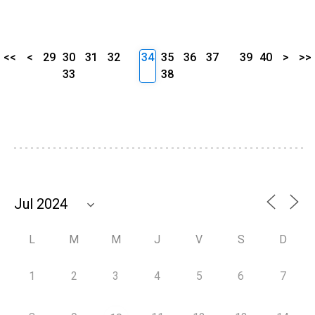
<<
<
29
30
31
32
34
35
36
37
39
40
>
>>
33
38
L
M
M
J
V
S
D
1
2
3
4
5
6
7