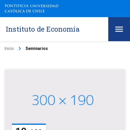
Instituto de Economía
keyboard_arrow_right
Inicio
Seminarios