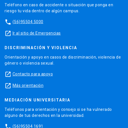
Teléfono en caso de accidente o situación que ponga en
riesgo tu vida dentro de algún campus.
phone
(56)95504 5000
launch
Ir al sitio de Emergencias
DISCRIMINACIÓN Y VIOLENCIA
Orientación y apoyo en casos de discriminación, violencia de
género o violencia sexual.
launch
Contacto para apoyo
launch
Más orientación
MEDIACIÓN UNIVERSITARIA
Teléfonos para orientación y consejo si se ha vulnerado
alguno de tus derechos en la universidad.
phone
(56)95504 1691