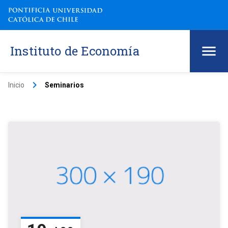
Instituto de Economía
keyboard_arrow_right
Inicio
Seminarios