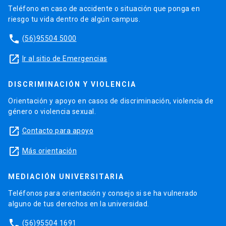
Teléfono en caso de accidente o situación que ponga en
riesgo tu vida dentro de algún campus.
phone
(56)95504 5000
launch
Ir al sitio de Emergencias
DISCRIMINACIÓN Y VIOLENCIA
Orientación y apoyo en casos de discriminación, violencia de
género o violencia sexual.
launch
Contacto para apoyo
launch
Más orientación
MEDIACIÓN UNIVERSITARIA
Teléfonos para orientación y consejo si se ha vulnerado
alguno de tus derechos en la universidad.
phone
(56)95504 1691