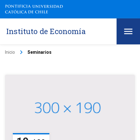
Instituto de Economía
keyboard_arrow_right
Inicio
Seminarios