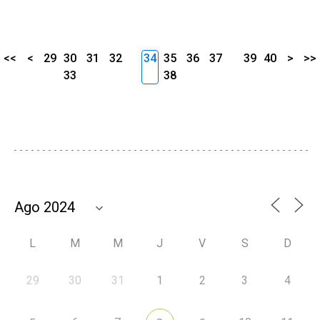
<<
<
29
30
31
32
34
35
36
37
39
40
>
>>
33
38
L
M
M
J
V
S
D
29
30
31
1
2
3
4