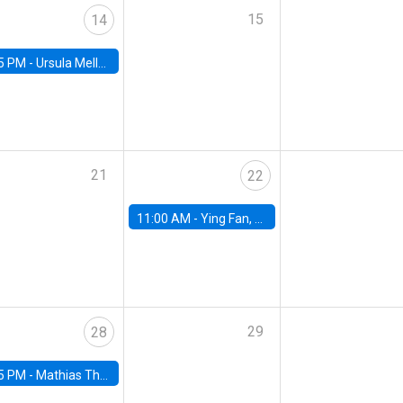
15
14
5 PM -
Ursula Mello, Insper - Institute of Education and Research
21
22
11:00 AM -
Ying Fan, University of Michigan
29
28
5 PM -
Mathias Thoenig, University of Lausanne