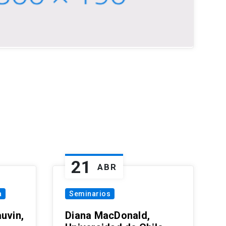
21
ABR
a
Seminarios
uvin,
Diana MacDonald,