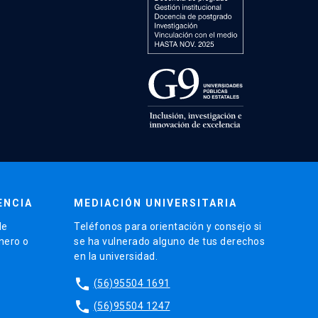
ENCIA
MEDIACIÓN UNIVERSITARIA
de
Teléfonos para orientación y consejo si
énero o
se ha vulnerado alguno de tus derechos
en la universidad.
phone
(56)95504 1691
phone
(56)95504 1247