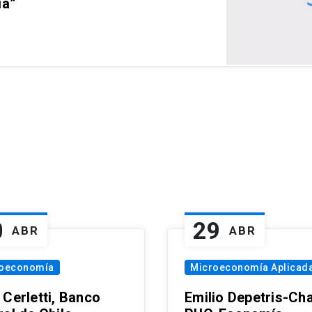
ia”
0
29
ABR
ABR
oeconomía
Microeconomía Aplicad
 Cerletti, Banco
Emilio Depetris-Cha