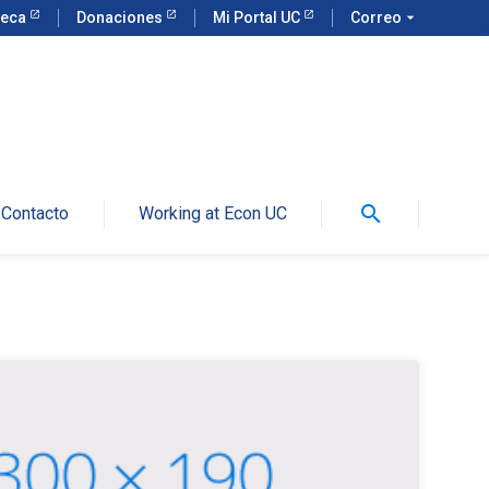
teca
Donaciones
Mi Portal UC
Correo
arrow_drop_down
search
Contacto
Working at Econ UC