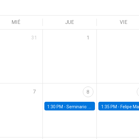
MIÉ
JUE
VIE
31
1
7
8
1:30 PM -
Seminario: “Recuperando la humanidad para progresar en la era de la IA»
1:35 PM -
Felipe Martínez, alumno Doctorado en Ec