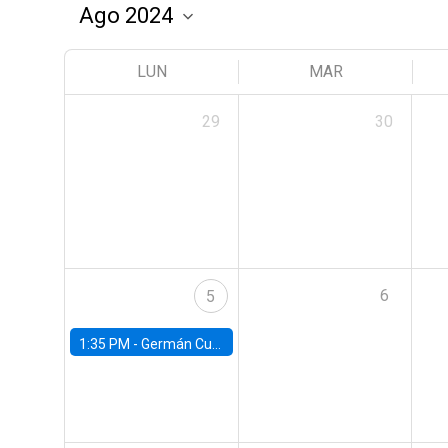
LUN
MAR
29
30
6
5
1:35 PM -
Germán Cubas, University of Houston