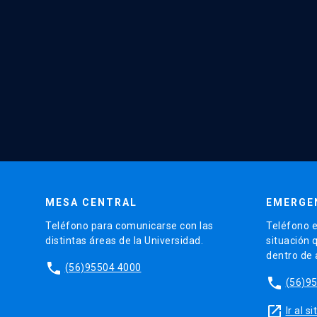
MESA CENTRAL
EMERGE
Teléfono para comunicarse con las
Teléfono e
distintas áreas de la Universidad.
situación 
dentro de
phone
(56)95504 4000
phone
(56)9
launch
Ir al 