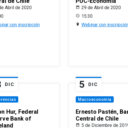
al de Chile
PUC-Economía
de Abril de 2020
29 de Abril de 2020
00
15:30
inar con inscripción
Webinar con inscripció
8
5
DIC
DIC
erencias
Macroeconomía
n Hur, Federal
Ernesto Pastén, Ba
rve Bank of
Central de Chile
eland
5 de Diciembre de 201