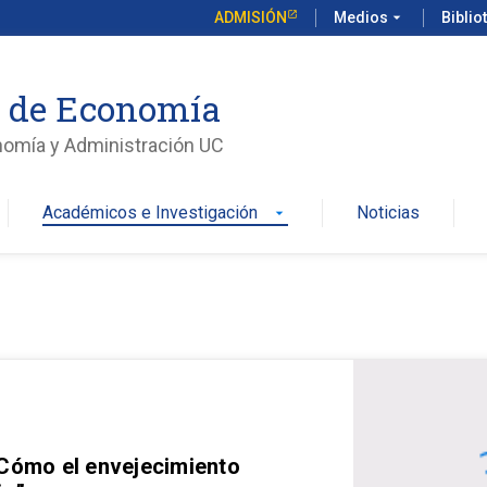
ADMISIÓN
Medios
arrow_drop_down
Biblio
o de Economía
nomía y Administración UC
Académicos e Investigación
Noticias
arrow_drop_down
 Cómo el envejecimiento