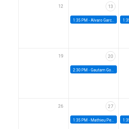
12
13
1:35 PM -
Alvaro Garcia-Marin, Universidad de Los Andes
1:3
19
20
2:30 PM -
Gautam Gowrisankaran, Columbia University
26
27
1:35 PM -
Mathieu Pedemonte, IDB
1:3