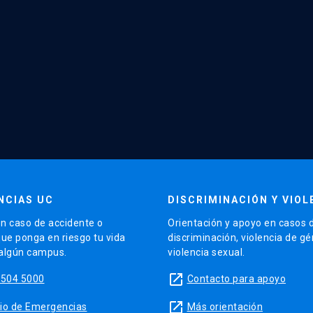
NCIAS UC
DISCRIMINACIÓN Y VIOL
n caso de accidente o
Orientación y apoyo en casos 
que ponga en riesgo tu vida
discriminación, violencia de g
 algún campus.
violencia sexual.
launch
5504 5000
Contacto para apoyo
launch
sitio de Emergencias
Más orientación