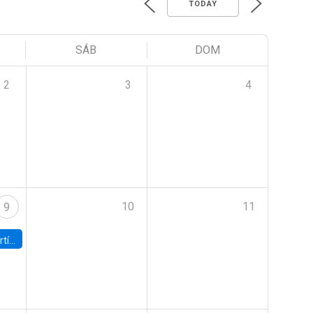
TODAY
SÁB
DOM
2
3
4
10
11
9
onomía UC