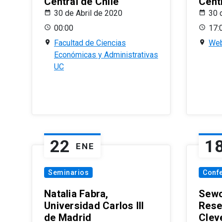
Central de Chile
Centr
30 de Abril de 2020
30 
00:00
17:
Facultad de Ciencias
Web
Económicas y Administrativas
UC
22
1
ENE
Seminarios
Conf
Natalia Fabra,
Sewo
Universidad Carlos III
Rese
de Madrid
Clev