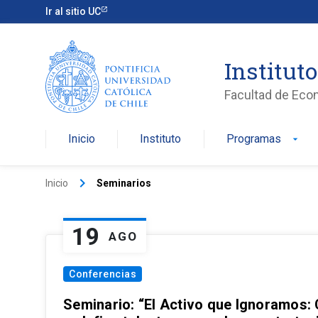
Ir al sitio UC
Institut
Facultad de Eco
Inicio
Instituto
Programas
arrow_drop_down
keyboard_arrow_right
Inicio
Seminarios
19
AGO
Conferencias
Seminario: “El Activo que Ignoramos: