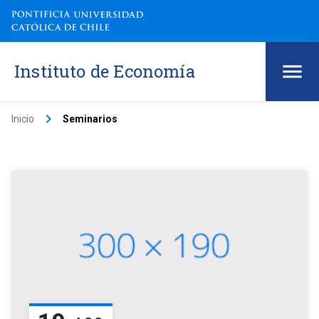
Instituto de Economía
keyboard_arrow_right
Inicio
Seminarios