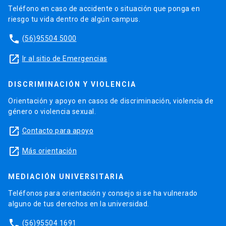
Teléfono en caso de accidente o situación que ponga en
riesgo tu vida dentro de algún campus.
phone
(56)95504 5000
launch
Ir al sitio de Emergencias
DISCRIMINACIÓN Y VIOLENCIA
Orientación y apoyo en casos de discriminación, violencia de
género o violencia sexual.
launch
Contacto para apoyo
launch
Más orientación
MEDIACIÓN UNIVERSITARIA
Teléfonos para orientación y consejo si se ha vulnerado
alguno de tus derechos en la universidad.
phone
(56)95504 1691