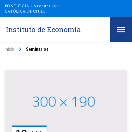
Instituto de Economía
keyboard_arrow_right
Inicio
Seminarios