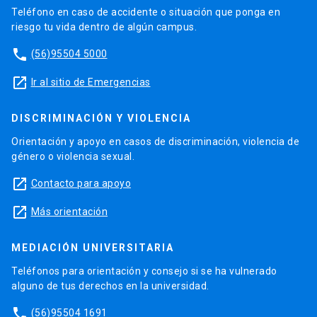
Teléfono en caso de accidente o situación que ponga en
riesgo tu vida dentro de algún campus.
phone
(56)95504 5000
launch
Ir al sitio de Emergencias
DISCRIMINACIÓN Y VIOLENCIA
Orientación y apoyo en casos de discriminación, violencia de
género o violencia sexual.
launch
Contacto para apoyo
launch
Más orientación
MEDIACIÓN UNIVERSITARIA
Teléfonos para orientación y consejo si se ha vulnerado
alguno de tus derechos en la universidad.
phone
(56)95504 1691