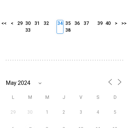
<<
<
29
30
31
32
34
35
36
37
39
40
>
>>
33
38
L
M
M
J
V
S
D
29
30
1
2
3
4
5