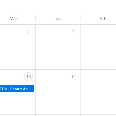
MIÉ
JUE
VIE
3
4
11
10
5 PM -
Beatriz Ahumada, PhD candidate, Universidad de Pittsburgh