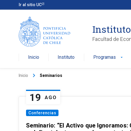
Ir al sitio UC
Institut
Facultad de Eco
Inicio
Instituto
Programas
arrow_drop_down
keyboard_arrow_right
Inicio
Seminarios
19
AGO
Conferencias
Seminario: “El Activo que Ignoramos: