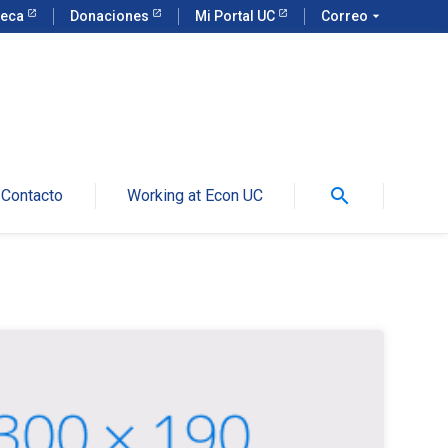
teca
Donaciones
Mi Portal UC
Correo
arrow_drop_down
search
Contacto
Working at Econ UC