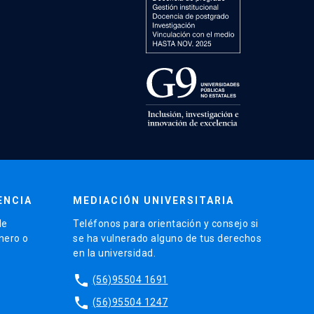
ENCIA
MEDIACIÓN UNIVERSITARIA
de
Teléfonos para orientación y consejo si
énero o
se ha vulnerado alguno de tus derechos
en la universidad.
phone
(56)95504 1691
phone
(56)95504 1247