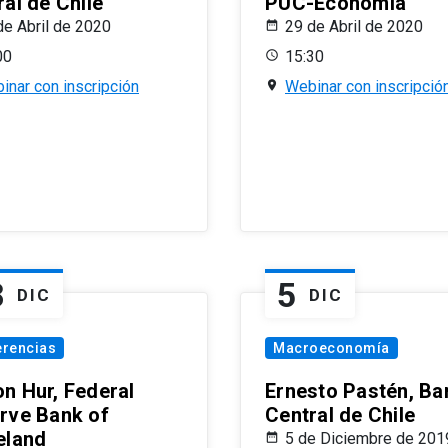
al de Chile
PUC-Economía
de Abril de 2020
29 de Abril de 2020
00
15:30
inar con inscripción
Webinar con inscripció
8
5
DIC
DIC
erencias
Macroeconomía
n Hur, Federal
Ernesto Pastén, Ba
rve Bank of
Central de Chile
eland
5 de Diciembre de 201