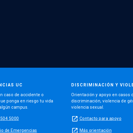
NCIAS UC
DISCRIMINACIÓN Y VIOL
n caso de accidente o
Orientación y apoyo en casos 
que ponga en riesgo tu vida
discriminación, violencia de g
 algún campus.
violencia sexual.
launch
5504 5000
Contacto para apoyo
launch
sitio de Emergencias
Más orientación