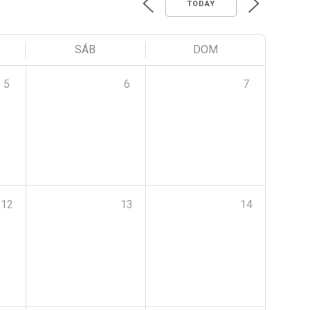
TODAY
SÁB
DOM
5
6
7
12
13
14