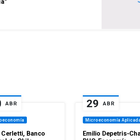
ia”
0
29
ABR
ABR
oeconomía
Microeconomía Aplicad
 Cerletti, Banco
Emilio Depetris-Cha