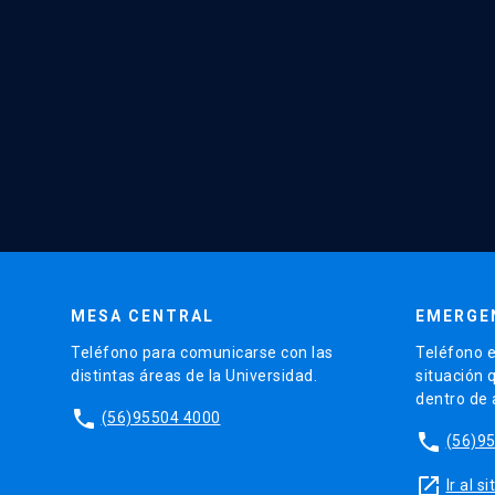
MESA CENTRAL
EMERGE
Teléfono para comunicarse con las
Teléfono e
distintas áreas de la Universidad.
situación 
dentro de
phone
(56)95504 4000
phone
(56)9
launch
Ir al 