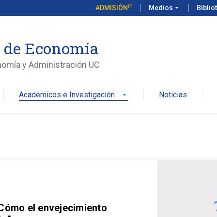
ADMISIÓN
Medios
arrow_drop_down
Biblio
o de Economía
nomía y Administración UC
Académicos e Investigación
Noticias
arrow_drop_down
 Cómo el envejecimiento