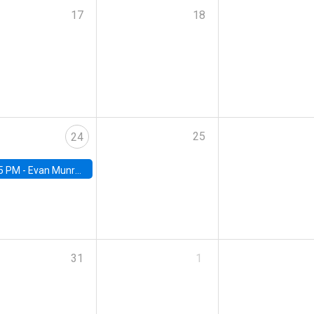
17
18
25
24
5 PM -
Evan Munro, Neyman Visiting Assistant Professor in the Department of Statistics at UC Berkeley
31
1