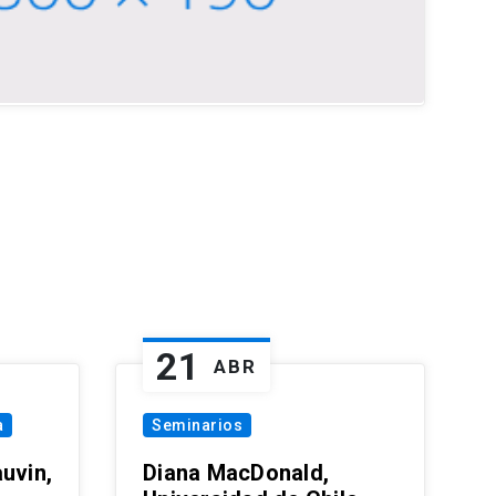
21
ABR
a
Seminarios
uvin,
Diana MacDonald,