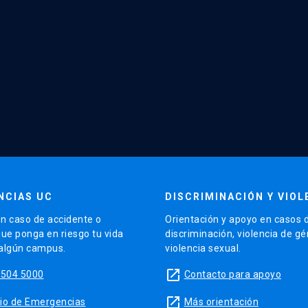
NCIAS UC
DISCRIMINACIÓN Y VIOL
n caso de accidente o
Orientación y apoyo en casos 
que ponga en riesgo tu vida
discriminación, violencia de g
 algún campus.
violencia sexual.
launch
5504 5000
Contacto para apoyo
launch
sitio de Emergencias
Más orientación