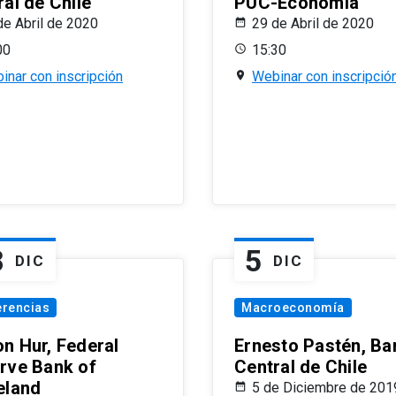
al de Chile
PUC-Economía
de Abril de 2020
29 de Abril de 2020
00
15:30
inar con inscripción
Webinar con inscripció
8
5
DIC
DIC
erencias
Macroeconomía
n Hur, Federal
Ernesto Pastén, Ba
rve Bank of
Central de Chile
eland
5 de Diciembre de 201