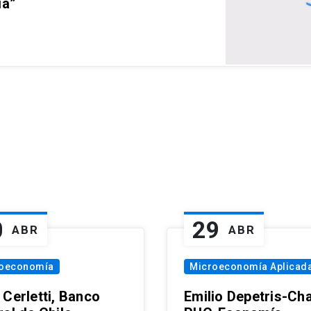
ia”
0
29
ABR
ABR
oeconomía
Microeconomía Aplicad
 Cerletti, Banco
Emilio Depetris-Cha