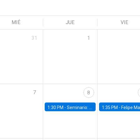
MIÉ
JUE
VIE
31
1
7
8
1:30 PM -
Seminario: “Recuperando la humanidad para progresar en la era de la IA»
1:35 PM -
Felipe Martínez, alumno Doctorado en Ec