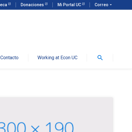
teca
Donaciones
Mi Portal UC
Correo
arrow_drop_down
search
Contacto
Working at Econ UC