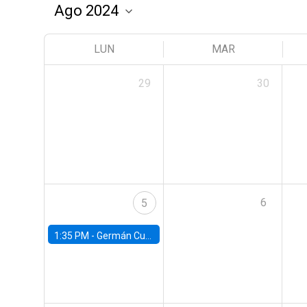
LUN
MAR
29
30
6
5
1:35 PM -
Germán Cubas, University of Houston