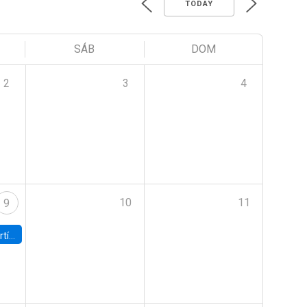
TODAY
SÁB
DOM
2
3
4
10
11
9
onomía UC