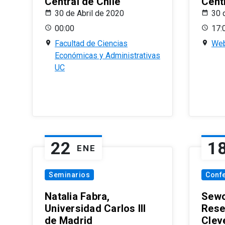
Central de Chile
Centr
30 de Abril de 2020
30 
00:00
17:
Facultad de Ciencias
Web
Económicas y Administrativas
UC
22
1
ENE
Seminarios
Conf
Natalia Fabra,
Sewo
Universidad Carlos III
Rese
de Madrid
Clev