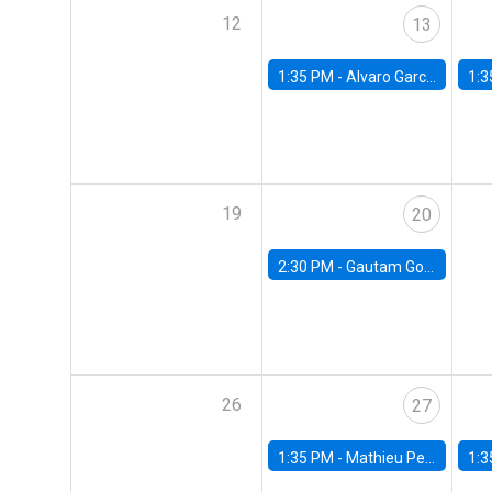
12
13
1:35 PM -
Alvaro Garcia-Marin, Universidad de Los Andes
1:3
19
20
2:30 PM -
Gautam Gowrisankaran, Columbia University
26
27
1:35 PM -
Mathieu Pedemonte, IDB
1:3