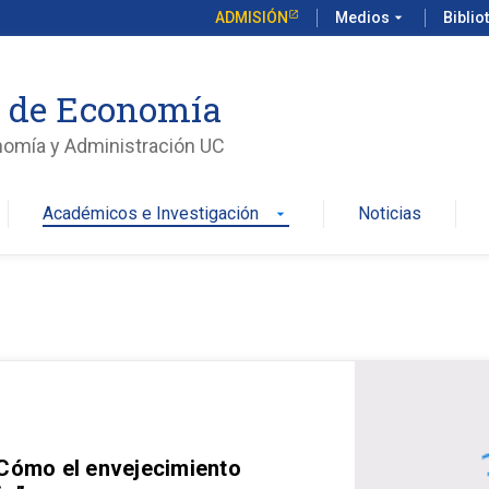
ADMISIÓN
Medios
arrow_drop_down
Biblio
o de Economía
nomía y Administración UC
Académicos e Investigación
Noticias
arrow_drop_down
 Cómo el envejecimiento