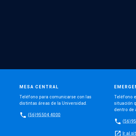
MESA CENTRAL
EMERGE
Teléfono para comunicarse con las
Teléfono e
distintas áreas de la Universidad.
situación 
dentro de
phone
(56)95504 4000
phone
(56)9
launch
Ir al 