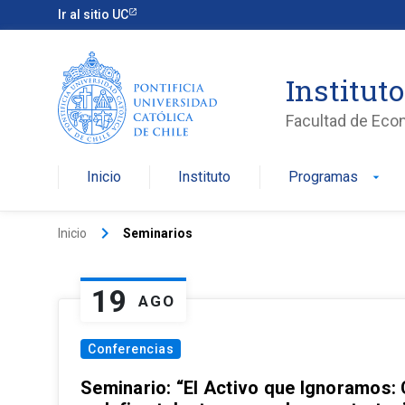
Ir al sitio UC
Institut
Facultad de Eco
Inicio
Instituto
Programas
arrow_drop_down
keyboard_arrow_right
Inicio
Seminarios
19
AGO
Conferencias
Seminario: “El Activo que Ignoramos: