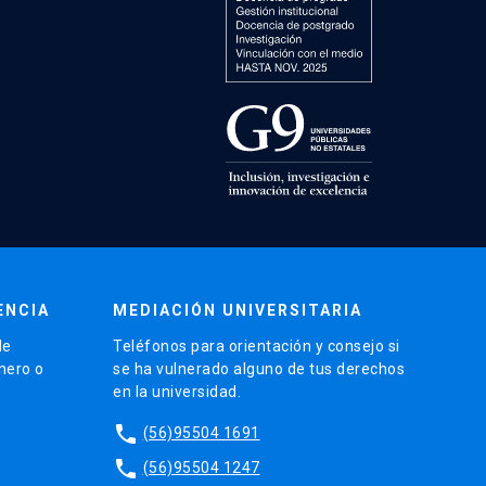
ENCIA
MEDIACIÓN UNIVERSITARIA
de
Teléfonos para orientación y consejo si
énero o
se ha vulnerado alguno de tus derechos
en la universidad.
phone
(56)95504 1691
phone
(56)95504 1247