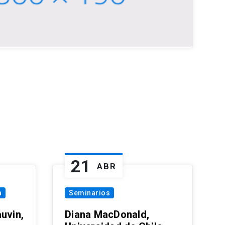
21
ABR
a
Seminarios
uvin,
Diana MacDonald,