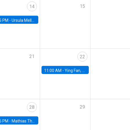
15
14
5 PM -
Ursula Mello, Insper - Institute of Education and Research
21
22
11:00 AM -
Ying Fan, University of Michigan
29
28
5 PM -
Mathias Thoenig, University of Lausanne