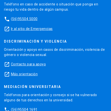
Teléfono en caso de accidente o situación que ponga en
riesgo tu vida dentro de algún campus.
phone
(56)95504 5000
launch
Ir al sitio de Emergencias
DISCRIMINACIÓN Y VIOLENCIA
Orientación y apoyo en casos de discriminación, violencia de
género o violencia sexual.
launch
Contacto para apoyo
launch
Más orientación
MEDIACIÓN UNIVERSITARIA
Teléfonos para orientación y consejo si se ha vulnerado
alguno de tus derechos en la universidad.
phone
(56)95504 1691