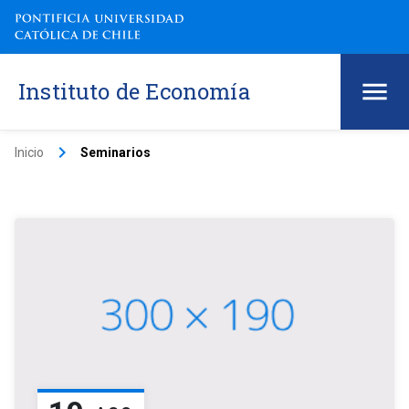
Instituto de Economía
keyboard_arrow_right
Inicio
Seminarios