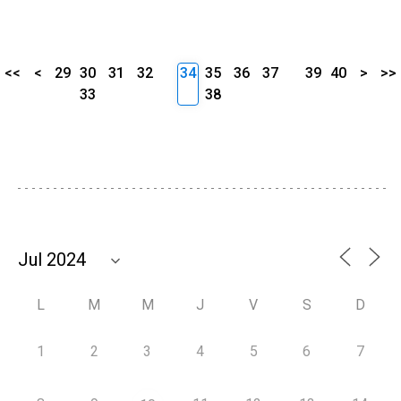
<<
<
29
30
31
32
34
35
36
37
39
40
>
>>
33
38
L
M
M
J
V
S
D
1
2
3
4
5
6
7