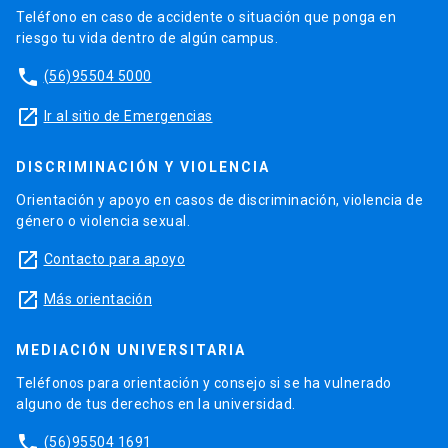
Teléfono en caso de accidente o situación que ponga en
riesgo tu vida dentro de algún campus.
phone
(56)95504 5000
launch
Ir al sitio de Emergencias
DISCRIMINACIÓN Y VIOLENCIA
Orientación y apoyo en casos de discriminación, violencia de
género o violencia sexual.
launch
Contacto para apoyo
launch
Más orientación
MEDIACIÓN UNIVERSITARIA
Teléfonos para orientación y consejo si se ha vulnerado
alguno de tus derechos en la universidad.
phone
(56)95504 1691