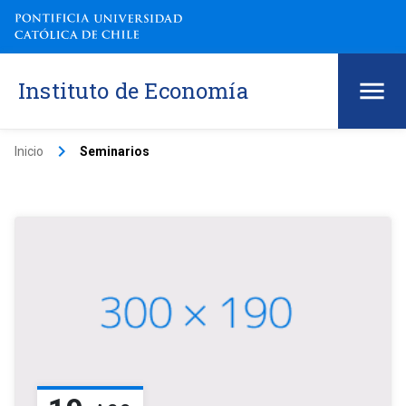
Instituto de Economía
keyboard_arrow_right
Inicio
Seminarios