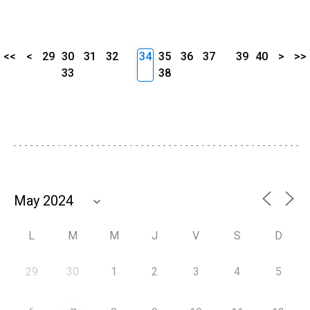
<<
<
29
30
31
32
34
35
36
37
39
40
>
>>
33
38
L
M
M
J
V
S
D
29
30
1
2
3
4
5