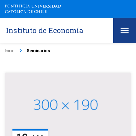
Instituto de Economía
keyboard_arrow_right
Inicio
Seminarios