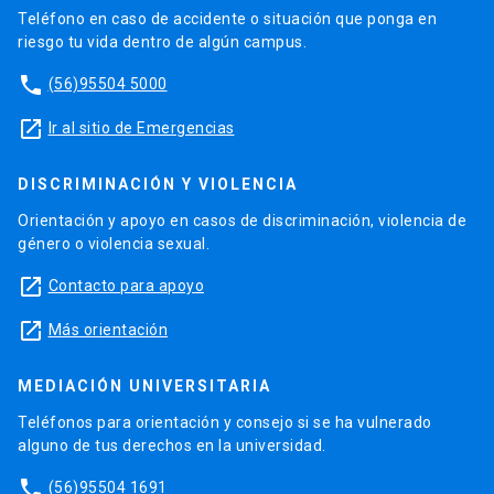
Teléfono en caso de accidente o situación que ponga en
riesgo tu vida dentro de algún campus.
phone
(56)95504 5000
launch
Ir al sitio de Emergencias
DISCRIMINACIÓN Y VIOLENCIA
Orientación y apoyo en casos de discriminación, violencia de
género o violencia sexual.
launch
Contacto para apoyo
launch
Más orientación
MEDIACIÓN UNIVERSITARIA
Teléfonos para orientación y consejo si se ha vulnerado
alguno de tus derechos en la universidad.
phone
(56)95504 1691