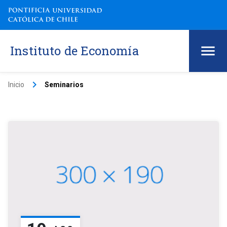
Instituto de Economía
keyboard_arrow_right
Inicio
Seminarios