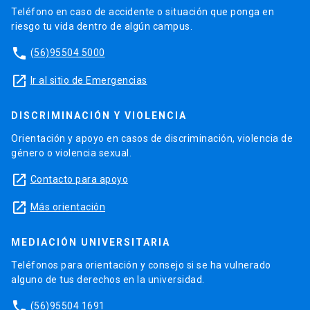
Teléfono en caso de accidente o situación que ponga en
riesgo tu vida dentro de algún campus.
phone
(56)95504 5000
launch
Ir al sitio de Emergencias
DISCRIMINACIÓN Y VIOLENCIA
Orientación y apoyo en casos de discriminación, violencia de
género o violencia sexual.
launch
Contacto para apoyo
launch
Más orientación
MEDIACIÓN UNIVERSITARIA
Teléfonos para orientación y consejo si se ha vulnerado
alguno de tus derechos en la universidad.
phone
(56)95504 1691