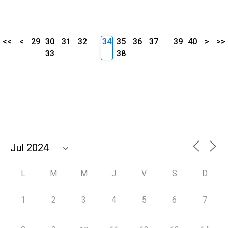
<<
<
29
30
31
32
34
35
36
37
39
40
>
>>
33
38
L
M
M
J
V
S
D
1
2
3
4
5
6
7