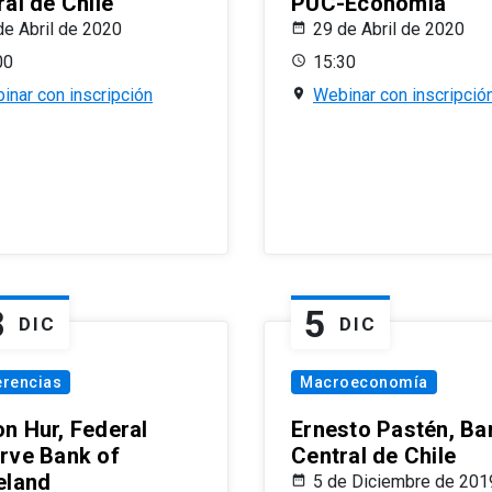
al de Chile
PUC-Economía
de Abril de 2020
29 de Abril de 2020
00
15:30
inar con inscripción
Webinar con inscripció
8
5
DIC
DIC
erencias
Macroeconomía
n Hur, Federal
Ernesto Pastén, Ba
rve Bank of
Central de Chile
eland
5 de Diciembre de 201