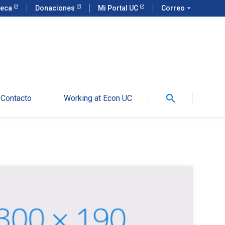
teca
Donaciones
Mi Portal UC
Correo
arrow_drop_down
search
Contacto
Working at Econ UC