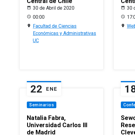
Central de Chile
Centr
30 de Abril de 2020
30 
00:00
17:
Facultad de Ciencias
Web
Económicas y Administrativas
UC
22
1
ENE
Seminarios
Conf
Natalia Fabra,
Sewo
Universidad Carlos III
Rese
de Madrid
Clev