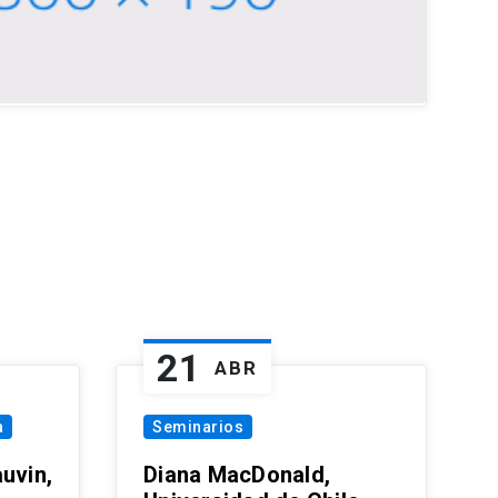
21
ABR
a
Seminarios
uvin,
Diana MacDonald,