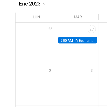
LUN
MAR
26
27
9:00 AM -
IV Economics Alumni Workshop
2
3