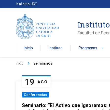
Ir al sitio UC
Institut
Facultad de Eco
Inicio
Instituto
Programas
arrow_drop_down
keyboard_arrow_right
Inicio
Seminarios
19
AGO
Conferencias
Seminario: “El Activo que Ignoramos: