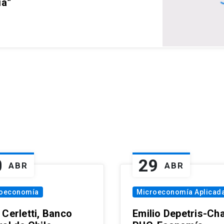
ia”
0
29
ABR
ABR
oeconomía
Microeconomía Aplicad
 Cerletti, Banco
Emilio Depetris-Cha