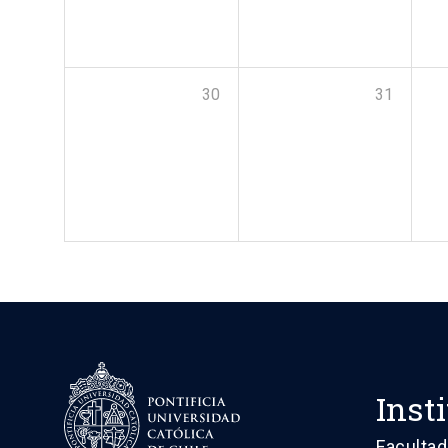
30
31
Inst
Facultad