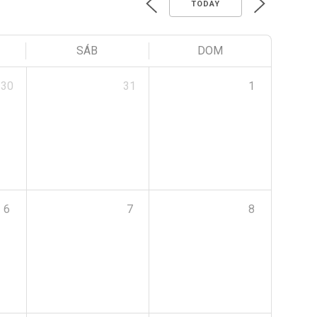
TODAY
SÁB
DOM
30
31
1
6
7
8