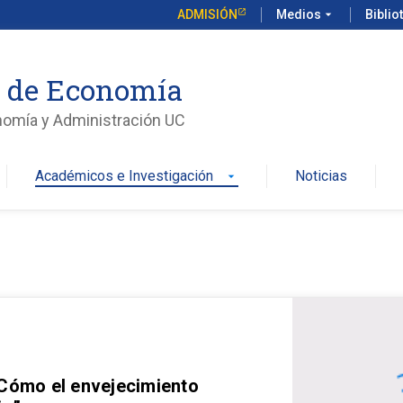
ADMISIÓN
Medios
arrow_drop_down
Biblio
o de Economía
nomía y Administración UC
Académicos e Investigación
Noticias
arrow_drop_down
 Cómo el envejecimiento