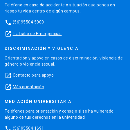
Teléfono en caso de accidente o situación que ponga en
riesgo tu vida dentro de algún campus.
phone
(56)95504 5000
launch
Ir al sitio de Emergencias
DISCRIMINACIÓN Y VIOLENCIA
Orientación y apoyo en casos de discriminación, violencia de
género o violencia sexual.
launch
Contacto para apoyo
launch
Más orientación
MEDIACIÓN UNIVERSITARIA
Teléfonos para orientación y consejo si se ha vulnerado
alguno de tus derechos en la universidad.
phone
(56)95504 1691