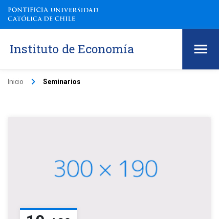
Instituto de Economía
keyboard_arrow_right
Inicio
Seminarios