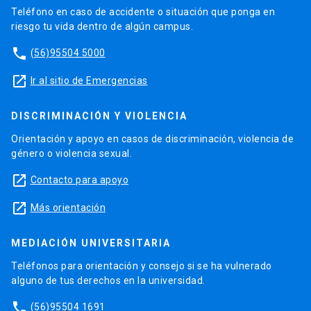
Teléfono en caso de accidente o situación que ponga en
riesgo tu vida dentro de algún campus.
phone
(56)95504 5000
launch
Ir al sitio de Emergencias
DISCRIMINACIÓN Y VIOLENCIA
Orientación y apoyo en casos de discriminación, violencia de
género o violencia sexual.
launch
Contacto para apoyo
launch
Más orientación
MEDIACIÓN UNIVERSITARIA
Teléfonos para orientación y consejo si se ha vulnerado
alguno de tus derechos en la universidad.
phone
(56)95504 1691