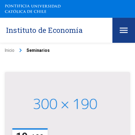
Instituto de Economía
keyboard_arrow_right
Inicio
Seminarios