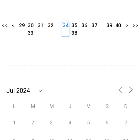
<<
<
29
30
31
32
34
35
36
37
39
40
>
>>
33
38
L
M
M
J
V
S
D
1
2
3
4
5
6
7