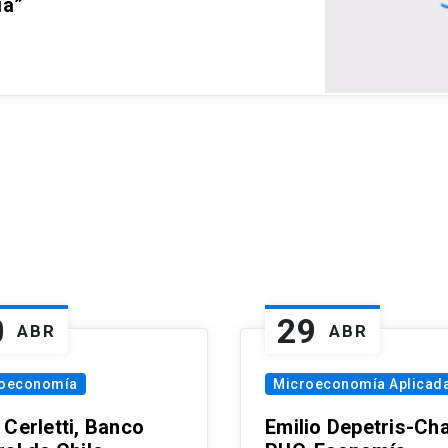
ia”
0
29
ABR
ABR
oeconomía
Microeconomía Aplicad
 Cerletti, Banco
Emilio Depetris-Cha