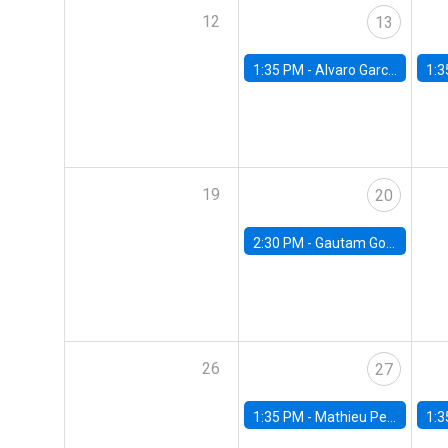
12
13
1:35 PM -
Alvaro Garcia-Marin, Universidad de Los Andes
1:3
19
20
2:30 PM -
Gautam Gowrisankaran, Columbia University
26
27
1:35 PM -
Mathieu Pedemonte, IDB
1:3