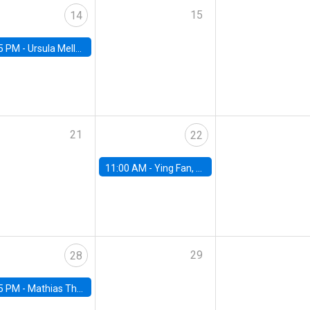
15
14
5 PM -
Ursula Mello, Insper - Institute of Education and Research
21
22
11:00 AM -
Ying Fan, University of Michigan
29
28
5 PM -
Mathias Thoenig, University of Lausanne