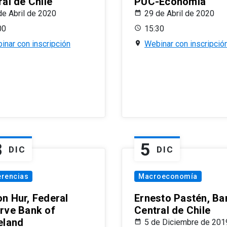
al de Chile
PUC-Economía
de Abril de 2020
29 de Abril de 2020
00
15:30
inar con inscripción
Webinar con inscripció
8
5
DIC
DIC
erencias
Macroeconomía
n Hur, Federal
Ernesto Pastén, Ba
rve Bank of
Central de Chile
eland
5 de Diciembre de 201