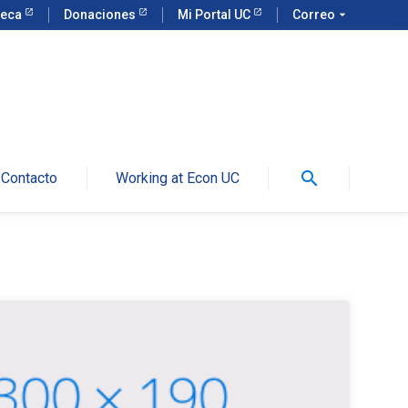
teca
Donaciones
Mi Portal UC
Correo
arrow_drop_down
search
Contacto
Working at Econ UC