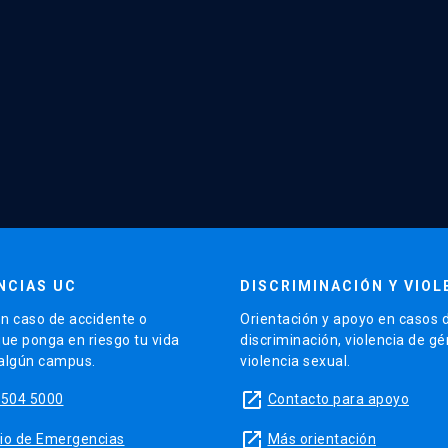
NCIAS UC
DISCRIMINACIÓN Y VIOL
n caso de accidente o
Orientación y apoyo en casos 
que ponga en riesgo tu vida
discriminación, violencia de g
 algún campus.
violencia sexual.
launch
5504 5000
Contacto para apoyo
launch
sitio de Emergencias
Más orientación