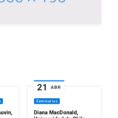
21
ABR
a
Seminarios
uvin,
Diana MacDonald,