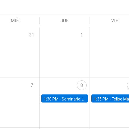
MIÉ
JUE
VIE
31
1
7
8
1:30 PM -
Seminario: “Recuperando la humanidad para progresar en la era de la IA»
1:35 PM -
Felipe Martínez, alumno Doctorado en Ec