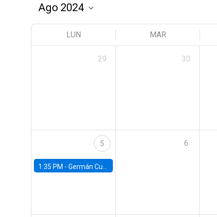
LUN
MAR
29
30
6
5
1:35 PM -
Germán Cubas, University of Houston