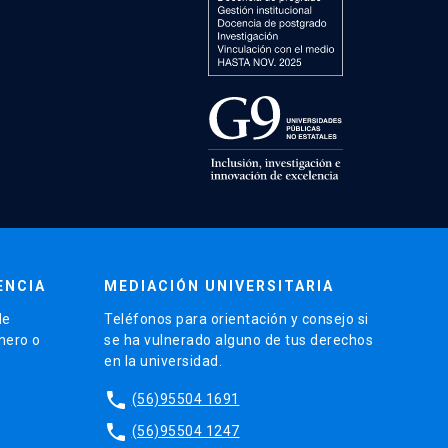
ENCIA
MEDIACIÓN UNIVERSITARIA
de
Teléfonos para orientación y consejo si
énero o
se ha vulnerado alguno de tus derechos
en la universidad.
phone
(56)95504 1691
phone
(56)95504 1247