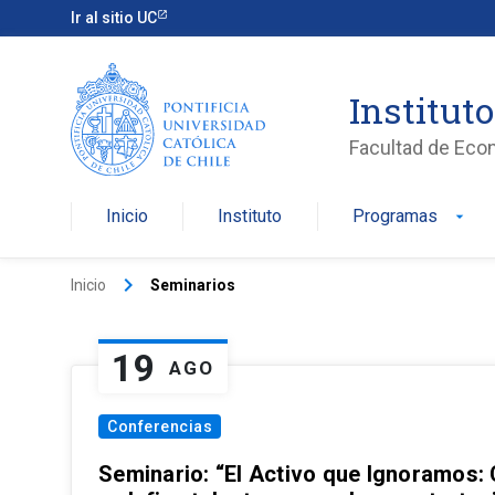
Ir al sitio UC
Institut
Facultad de Eco
Inicio
Instituto
Programas
arrow_drop_down
keyboard_arrow_right
Inicio
Seminarios
19
AGO
Conferencias
Seminario: “El Activo que Ignoramos: