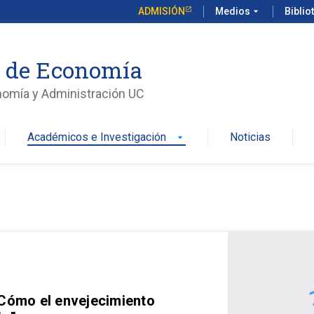
ADMISIÓN
Medios
arrow_drop_down
Biblio
o de Economía
nomía y Administración UC
Académicos e Investigación
Noticias
arrow_drop_down
 Cómo el envejecimiento