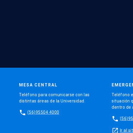
MESA CENTRAL
EMERGE
Teléfono para comunicarse con las
Teléfono e
distintas áreas de la Universidad.
situación 
dentro de
phone
(56)95504 4000
phone
(56)9
launch
Ir al 