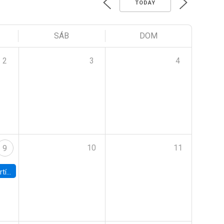
TODAY
SÁB
DOM
2
3
4
10
11
9
onomía UC