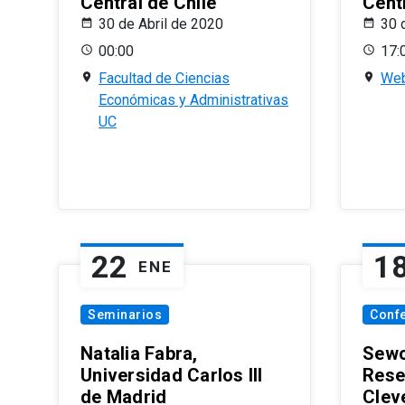
Central de Chile
Centr
30 de Abril de 2020
30 
00:00
17:
Facultad de Ciencias
Web
Económicas y Administrativas
UC
22
1
ENE
Seminarios
Conf
Natalia Fabra,
Sewo
Universidad Carlos III
Rese
de Madrid
Clev