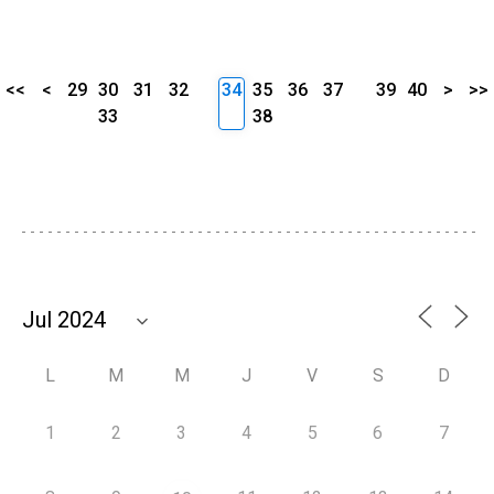
<<
<
29
30
31
32
34
35
36
37
39
40
>
>>
33
38
L
M
M
J
V
S
D
1
2
3
4
5
6
7