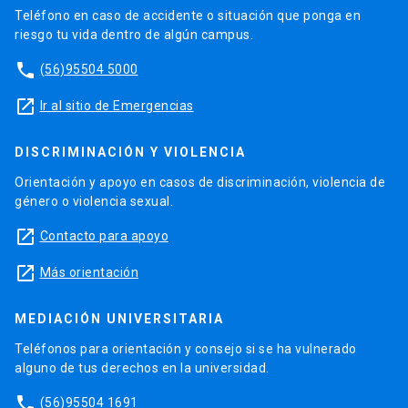
Teléfono en caso de accidente o situación que ponga en
riesgo tu vida dentro de algún campus.
phone
(56)95504 5000
launch
Ir al sitio de Emergencias
DISCRIMINACIÓN Y VIOLENCIA
Orientación y apoyo en casos de discriminación, violencia de
género o violencia sexual.
launch
Contacto para apoyo
launch
Más orientación
MEDIACIÓN UNIVERSITARIA
Teléfonos para orientación y consejo si se ha vulnerado
alguno de tus derechos en la universidad.
phone
(56)95504 1691