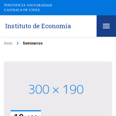
Instituto de Economía
keyboard_arrow_right
Inicio
Seminarios