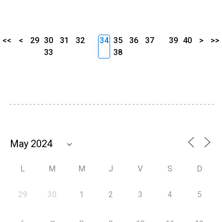
<<
<
29
30
31
32
34
35
36
37
39
40
>
>>
33
38
L
M
M
J
V
S
D
29
30
1
2
3
4
5