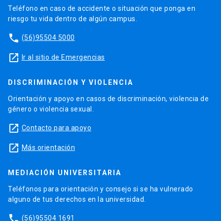
Teléfono en caso de accidente o situación que ponga en
riesgo tu vida dentro de algún campus.
phone
(56)95504 5000
launch
Ir al sitio de Emergencias
DISCRIMINACIÓN Y VIOLENCIA
Orientación y apoyo en casos de discriminación, violencia de
género o violencia sexual.
launch
Contacto para apoyo
launch
Más orientación
MEDIACIÓN UNIVERSITARIA
Teléfonos para orientación y consejo si se ha vulnerado
alguno de tus derechos en la universidad.
phone
(56)95504 1691