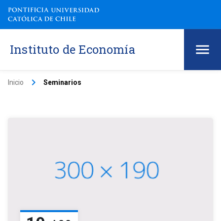
Instituto de Economía
keyboard_arrow_right
Inicio
Seminarios