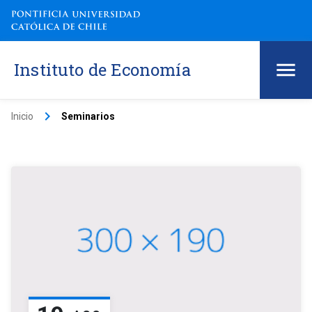
Instituto de Economía
keyboard_arrow_right
Inicio
Seminarios