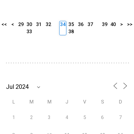
<<
<
29
30
31
32
34
35
36
37
39
40
>
>>
33
38
L
M
M
J
V
S
D
1
2
3
4
5
6
7