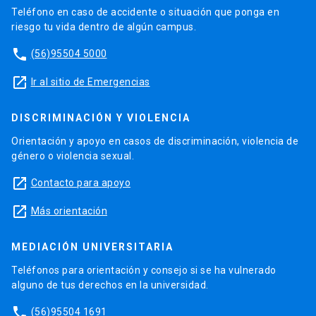
Teléfono en caso de accidente o situación que ponga en
riesgo tu vida dentro de algún campus.
phone
(56)95504 5000
launch
Ir al sitio de Emergencias
DISCRIMINACIÓN Y VIOLENCIA
Orientación y apoyo en casos de discriminación, violencia de
género o violencia sexual.
launch
Contacto para apoyo
launch
Más orientación
MEDIACIÓN UNIVERSITARIA
Teléfonos para orientación y consejo si se ha vulnerado
alguno de tus derechos en la universidad.
phone
(56)95504 1691