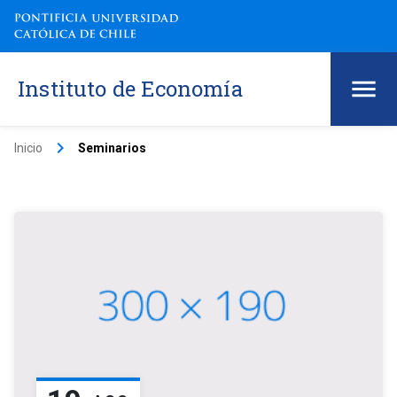
Instituto de Economía
keyboard_arrow_right
Inicio
Seminarios