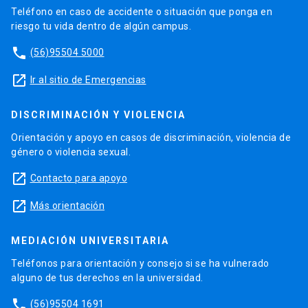
Teléfono en caso de accidente o situación que ponga en
riesgo tu vida dentro de algún campus.
phone
(56)95504 5000
launch
Ir al sitio de Emergencias
DISCRIMINACIÓN Y VIOLENCIA
Orientación y apoyo en casos de discriminación, violencia de
género o violencia sexual.
launch
Contacto para apoyo
launch
Más orientación
MEDIACIÓN UNIVERSITARIA
Teléfonos para orientación y consejo si se ha vulnerado
alguno de tus derechos en la universidad.
phone
(56)95504 1691