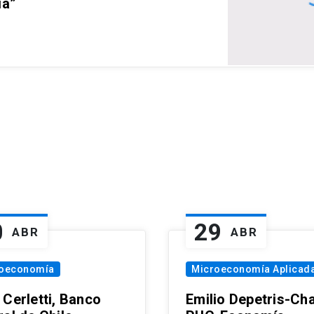
ia”
0
29
ABR
ABR
oeconomía
Microeconomía Aplicad
 Cerletti, Banco
Emilio Depetris-Cha