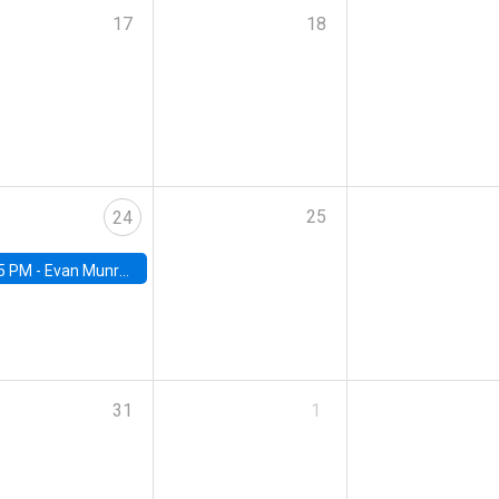
17
18
25
24
5 PM -
Evan Munro, Neyman Visiting Assistant Professor in the Department of Statistics at UC Berkeley
31
1