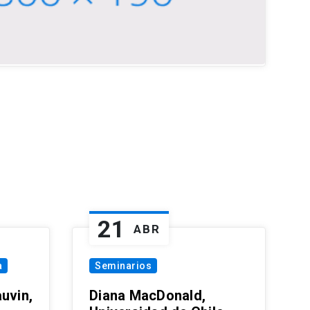
21
ABR
a
Seminarios
uvin,
Diana MacDonald,