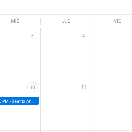
MIÉ
JUE
VIE
3
4
11
10
5 PM -
Beatriz Ahumada, PhD candidate, Universidad de Pittsburgh