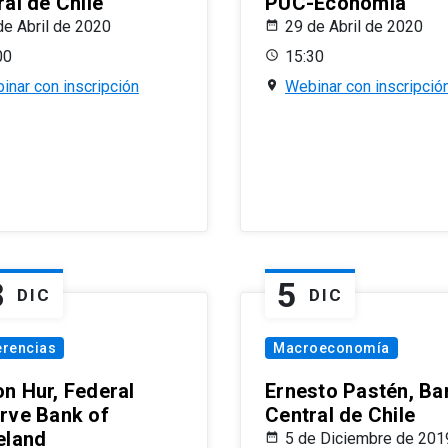
al de Chile
PUC-Economía
de Abril de 2020
29 de Abril de 2020
00
15:30
inar con inscripción
Webinar con inscripció
8
5
DIC
DIC
erencias
Macroeconomía
n Hur, Federal
Ernesto Pastén, Ba
rve Bank of
Central de Chile
eland
5 de Diciembre de 201