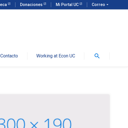
teca
Donaciones
Mi Portal UC
Correo
arrow_drop_down
search
Contacto
Working at Econ UC