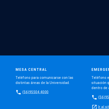
MESA CENTRAL
EMERGE
Teléfono para comunicarse con las
Teléfono e
distintas áreas de la Universidad.
situación 
dentro de
phone
(56)95504 4000
phone
(56)9
launch
Ir al 