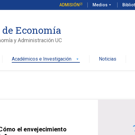
ADMISIÓN
Medios
arrow_drop_down
Biblio
o de Economía
nomía y Administración UC
Académicos e Investigación
Noticias
arrow_drop_down
 Cómo el envejecimiento