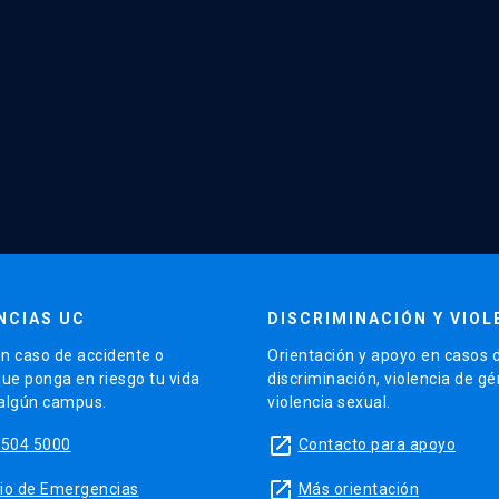
NCIAS UC
DISCRIMINACIÓN Y VIOL
n caso de accidente o
Orientación y apoyo en casos 
que ponga en riesgo tu vida
discriminación, violencia de g
 algún campus.
violencia sexual.
launch
5504 5000
Contacto para apoyo
launch
sitio de Emergencias
Más orientación