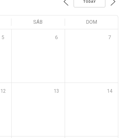
TODAY
SÁB
DOM
5
6
7
12
13
14