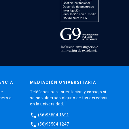
ENCIA
MEDIACIÓN UNIVERSITARIA
de
Teléfonos para orientación y consejo si
énero o
se ha vulnerado alguno de tus derechos
en la universidad.
phone
(56)95504 1691
phone
(56)95504 1247