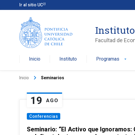
Ir al sitio UC
Institut
Facultad de Eco
Inicio
Instituto
Programas
arrow_drop_down
keyboard_arrow_right
Inicio
Seminarios
19
AGO
Conferencias
Seminario: “El Activo que Ignoramos: