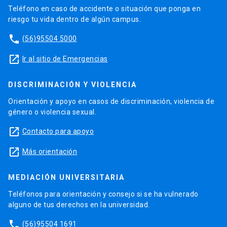
Teléfono en caso de accidente o situación que ponga en
riesgo tu vida dentro de algún campus.
phone
(56)95504 5000
launch
Ir al sitio de Emergencias
DISCRIMINACIÓN Y VIOLENCIA
Orientación y apoyo en casos de discriminación, violencia de
género o violencia sexual.
launch
Contacto para apoyo
launch
Más orientación
MEDIACIÓN UNIVERSITARIA
Teléfonos para orientación y consejo si se ha vulnerado
alguno de tus derechos en la universidad.
phone
(56)95504 1691