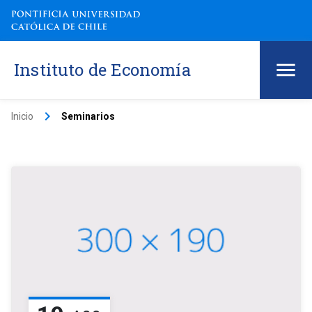
Instituto de Economía
keyboard_arrow_right
Inicio
Seminarios