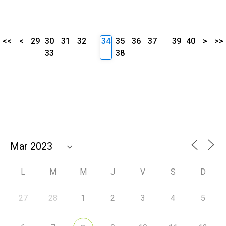
<<
<
29
30
31
32
34
35
36
37
39
40
>
>>
33
38
L
M
M
J
V
S
D
27
28
1
2
3
4
5