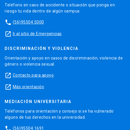
Teléfono en caso de accidente o situación que ponga en
riesgo tu vida dentro de algún campus.
phone
(56)95504 5000
launch
Ir al sitio de Emergencias
DISCRIMINACIÓN Y VIOLENCIA
Orientación y apoyo en casos de discriminación, violencia de
género o violencia sexual.
launch
Contacto para apoyo
launch
Más orientación
MEDIACIÓN UNIVERSITARIA
Teléfonos para orientación y consejo si se ha vulnerado
alguno de tus derechos en la universidad.
phone
(56)95504 1691