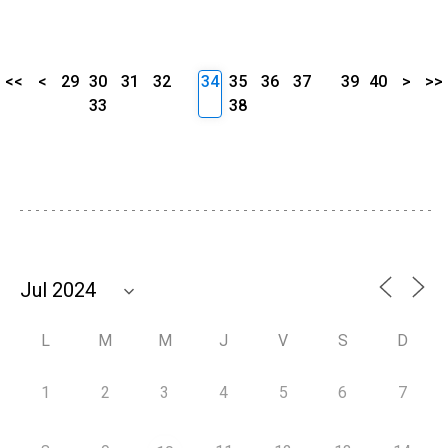
<<
<
29
30
31
32
34
35
36
37
39
40
>
>>
33
38
L
M
M
J
V
S
D
1
2
3
4
5
6
7