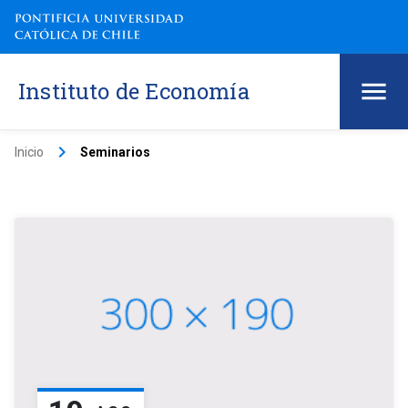
Instituto de Economía
keyboard_arrow_right
Inicio
Seminarios