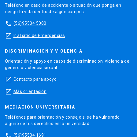
Teléfono en caso de accidente o situación que ponga en
riesgo tu vida dentro de algún campus.
phone
(56)95504 5000
launch
Ir al sitio de Emergencias
DISCRIMINACIÓN Y VIOLENCIA
Orientación y apoyo en casos de discriminación, violencia de
género o violencia sexual.
launch
Contacto para apoyo
launch
Más orientación
MEDIACIÓN UNIVERSITARIA
Teléfonos para orientación y consejo si se ha vulnerado
alguno de tus derechos en la universidad.
phone
(56)95504 1691