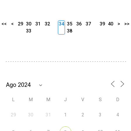
<<
<
29
30
31
32
34
35
36
37
39
40
>
>>
33
38
L
M
M
J
V
S
D
29
30
31
1
2
3
4