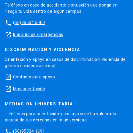
Teléfono en caso de accidente o situación que ponga en
riesgo tu vida dentro de algún campus.
phone
(56)95504 5000
launch
Ir al sitio de Emergencias
DISCRIMINACIÓN Y VIOLENCIA
Orientación y apoyo en casos de discriminación, violencia de
género o violencia sexual.
launch
Contacto para apoyo
launch
Más orientación
MEDIACIÓN UNIVERSITARIA
Teléfonos para orientación y consejo si se ha vulnerado
alguno de tus derechos en la universidad.
phone
(56)95504 1691