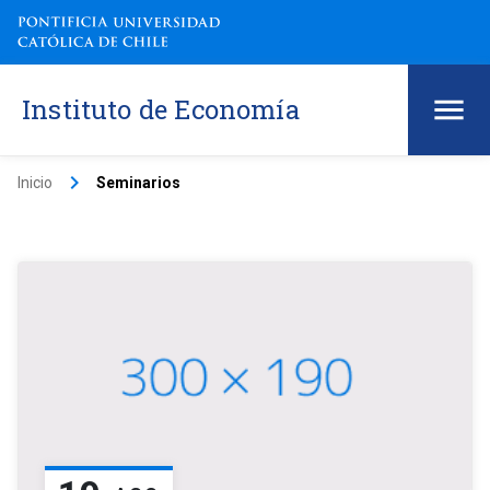
Instituto de Economía
keyboard_arrow_right
Inicio
Seminarios