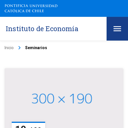
Instituto de Economía
keyboard_arrow_right
Inicio
Seminarios