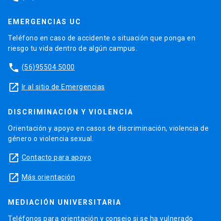
EMERGENCIAS UC
Teléfono en caso de accidente o situación que ponga en
riesgo tu vida dentro de algún campus.
phone
(56)95504 5000
launch
Ir al sitio de Emergencias
DISCRIMINACIÓN Y VIOLENCIA
Orientación y apoyo en casos de discriminación, violencia de
género o violencia sexual.
launch
Contacto para apoyo
launch
Más orientación
MEDIACIÓN UNIVERSITARIA
Teléfonos para orientación y consejo si se ha vulnerado