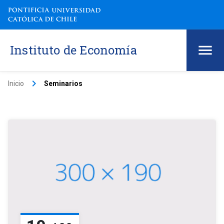
Instituto de Economía
keyboard_arrow_right
Inicio
Seminarios