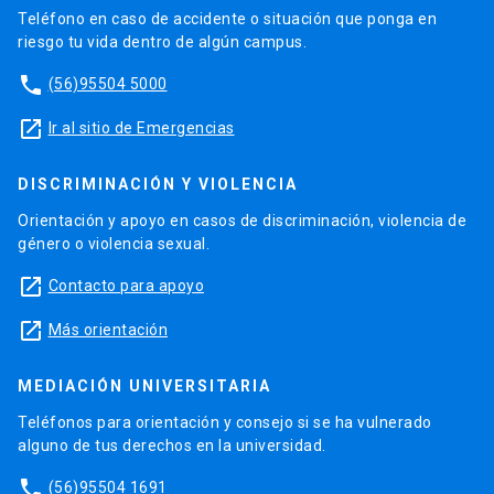
Teléfono en caso de accidente o situación que ponga en
riesgo tu vida dentro de algún campus.
phone
(56)95504 5000
launch
Ir al sitio de Emergencias
DISCRIMINACIÓN Y VIOLENCIA
Orientación y apoyo en casos de discriminación, violencia de
género o violencia sexual.
launch
Contacto para apoyo
launch
Más orientación
MEDIACIÓN UNIVERSITARIA
Teléfonos para orientación y consejo si se ha vulnerado
alguno de tus derechos en la universidad.
phone
(56)95504 1691