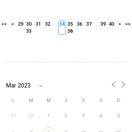
<<
<
29
30
31
32
34
35
36
37
39
40
>
>>
33
38
L
M
M
J
V
S
D
27
28
1
2
3
4
5