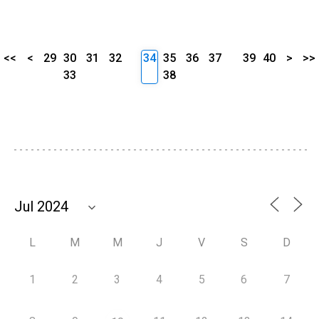
<<
<
29
30
31
32
34
35
36
37
39
40
>
>>
33
38
L
M
M
J
V
S
D
1
2
3
4
5
6
7