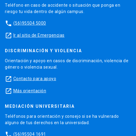
Teléfono en caso de accidente o situación que ponga en
riesgo tu vida dentro de algún campus.
phone
(56)95504 5000
launch
Ir al sitio de Emergencias
DISCRIMINACIÓN Y VIOLENCIA
Orientación y apoyo en casos de discriminación, violencia de
género o violencia sexual.
launch
Contacto para apoyo
launch
Más orientación
MEDIACIÓN UNIVERSITARIA
Teléfonos para orientación y consejo si se ha vulnerado
alguno de tus derechos en la universidad.
phone
(56)95504 1691