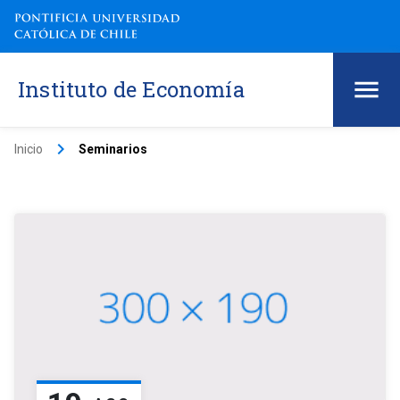
Instituto de Economía
keyboard_arrow_right
Inicio
Seminarios