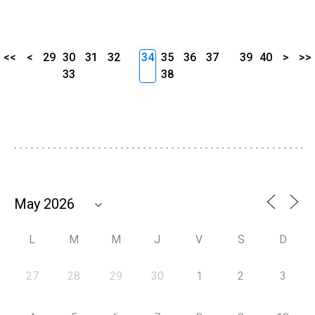
<<
<
29
30
31
32
34
35
36
37
39
40
>
>>
33
38
L
M
M
J
V
S
D
27
28
29
30
1
2
3