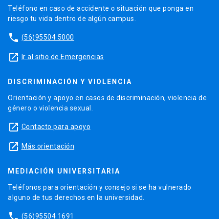
Teléfono en caso de accidente o situación que ponga en
riesgo tu vida dentro de algún campus.
phone
(56)95504 5000
launch
Ir al sitio de Emergencias
DISCRIMINACIÓN Y VIOLENCIA
Orientación y apoyo en casos de discriminación, violencia de
género o violencia sexual.
launch
Contacto para apoyo
launch
Más orientación
MEDIACIÓN UNIVERSITARIA
Teléfonos para orientación y consejo si se ha vulnerado
alguno de tus derechos en la universidad.
phone
(56)95504 1691