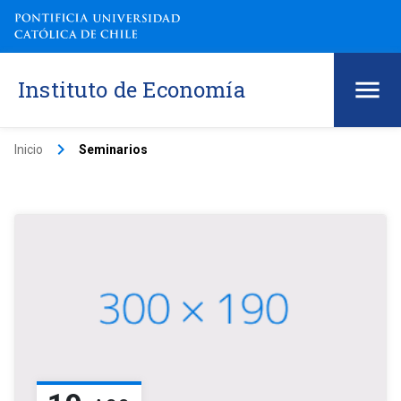
Instituto de Economía
keyboard_arrow_right
Inicio
Seminarios