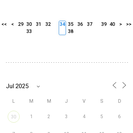
<<
<
29
30
31
32
34
35
36
37
39
40
>
>>
33
38
L
M
M
J
V
S
D
1
2
3
4
5
6
30