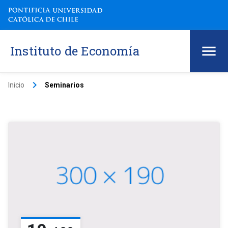
Instituto de Economía
keyboard_arrow_right
Inicio
Seminarios