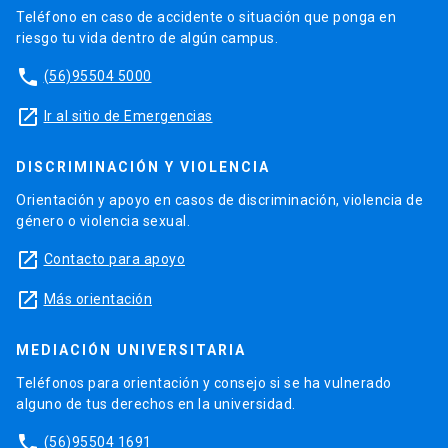
Teléfono en caso de accidente o situación que ponga en
riesgo tu vida dentro de algún campus.
phone
(56)95504 5000
launch
Ir al sitio de Emergencias
DISCRIMINACIÓN Y VIOLENCIA
Orientación y apoyo en casos de discriminación, violencia de
género o violencia sexual.
launch
Contacto para apoyo
launch
Más orientación
MEDIACIÓN UNIVERSITARIA
Teléfonos para orientación y consejo si se ha vulnerado
alguno de tus derechos en la universidad.
phone
(56)95504 1691