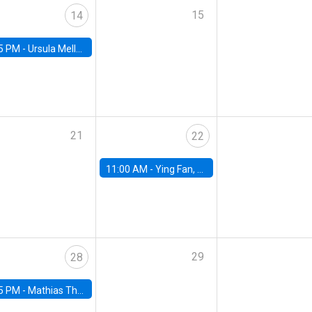
15
14
5 PM -
Ursula Mello, Insper - Institute of Education and Research
21
22
11:00 AM -
Ying Fan, University of Michigan
29
28
5 PM -
Mathias Thoenig, University of Lausanne