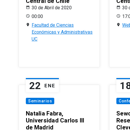
Central de Chile
Centr
30 de Abril de 2020
30 
00:00
17:
Facultad de Ciencias
Web
Económicas y Administrativas
UC
22
1
ENE
Seminarios
Conf
Natalia Fabra,
Sewo
Universidad Carlos III
Rese
de Madrid
Clev