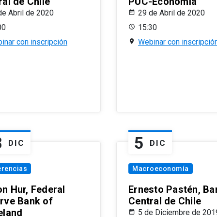
al de Chile
PUC-Economía
de Abril de 2020
29 de Abril de 2020
00
15:30
inar con inscripción
Webinar con inscripció
8
5
DIC
DIC
erencias
Macroeconomía
n Hur, Federal
Ernesto Pastén, Ba
rve Bank of
Central de Chile
eland
5 de Diciembre de 201