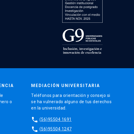
ENCIA
MEDIACIÓN UNIVERSITARIA
de
Teléfonos para orientación y consejo si
énero o
se ha vulnerado alguno de tus derechos
en la universidad.
phone
(56)95504 1691
phone
(56)95504 1247