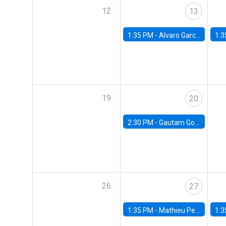
12
13
1:35 PM -
Alvaro Garcia-Marin, Universidad de Los Andes
1:3
19
20
2:30 PM -
Gautam Gowrisankaran, Columbia University
26
27
1:35 PM -
Mathieu Pedemonte, IDB
1:3