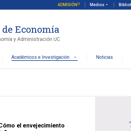
ADMISIÓN
Medios
arrow_drop_down
Biblio
o de Economía
nomía y Administración UC
Académicos e Investigación
Noticias
arrow_drop_down
 Cómo el envejecimiento