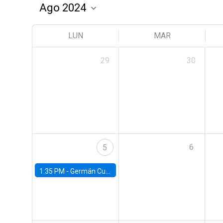
LUN
MAR
29
30
6
5
1:35 PM -
Germán Cubas, University of Houston