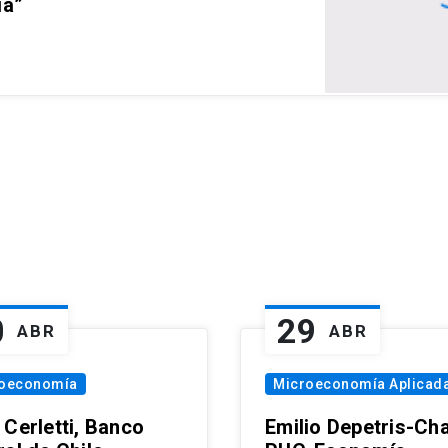
ia”
0
29
ABR
ABR
oeconomía
Microeconomía Aplicad
 Cerletti, Banco
Emilio Depetris-Cha