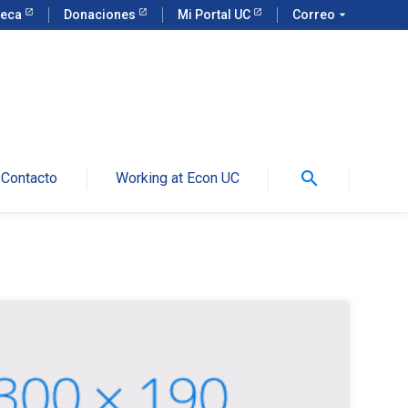
teca
Donaciones
Mi Portal UC
Correo
arrow_drop_down
search
Contacto
Working at Econ UC