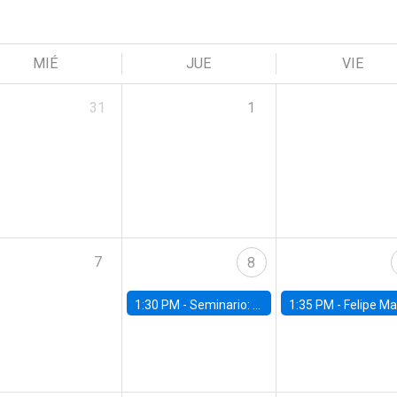
MIÉ
JUE
VIE
31
1
7
8
1:30 PM -
Seminario: “Recuperando la humanidad para progresar en la era de la IA»
1:35 PM -
Felipe Martínez, alumno Doctorado en Ec