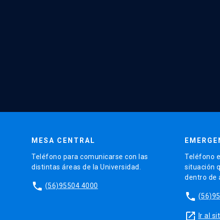
MESA CENTRAL
EMERGE
Teléfono para comunicarse con las
Teléfono e
distintas áreas de la Universidad.
situación 
dentro de
phone
(56)95504 4000
phone
(56)9
launch
Ir al 