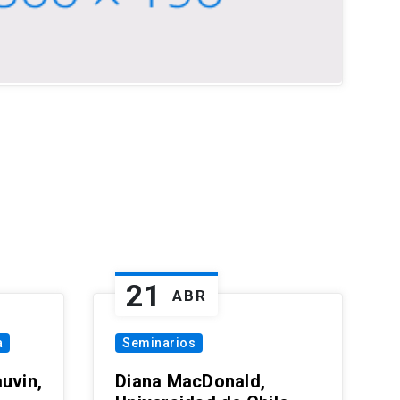
21
ABR
a
Seminarios
uvin,
Diana MacDonald,