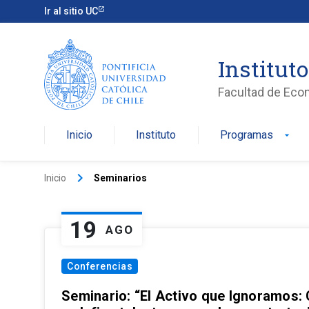
Ir al sitio UC
Institut
Facultad de Eco
Inicio
Instituto
Programas
arrow_drop_down
keyboard_arrow_right
Inicio
Seminarios
19
AGO
Conferencias
Seminario: “El Activo que Ignoramos: