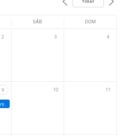
TODAY
SÁB
DOM
2
3
4
10
11
9
onomía UC