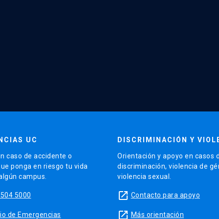
NCIAS UC
DISCRIMINACIÓN Y VIOL
n caso de accidente o
Orientación y apoyo en casos 
que ponga en riesgo tu vida
discriminación, violencia de g
 algún campus.
violencia sexual.
launch
5504 5000
Contacto para apoyo
launch
sitio de Emergencias
Más orientación