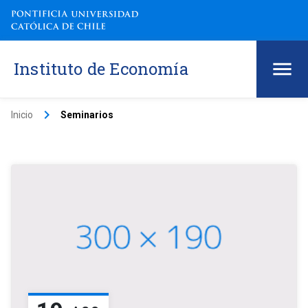
Instituto de Economía
keyboard_arrow_right
Inicio
Seminarios