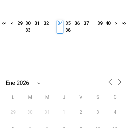
<<
<
29
30
31
32
34
35
36
37
39
40
>
>>
33
38
L
M
M
J
V
S
D
29
30
31
1
2
3
4