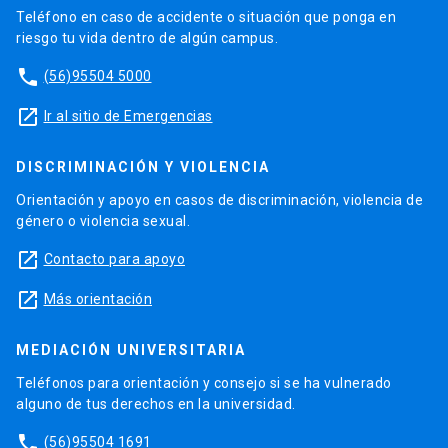
Teléfono en caso de accidente o situación que ponga en
riesgo tu vida dentro de algún campus.
phone
(56)95504 5000
launch
Ir al sitio de Emergencias
DISCRIMINACIÓN Y VIOLENCIA
Orientación y apoyo en casos de discriminación, violencia de
género o violencia sexual.
launch
Contacto para apoyo
launch
Más orientación
MEDIACIÓN UNIVERSITARIA
Teléfonos para orientación y consejo si se ha vulnerado
alguno de tus derechos en la universidad.
phone
(56)95504 1691