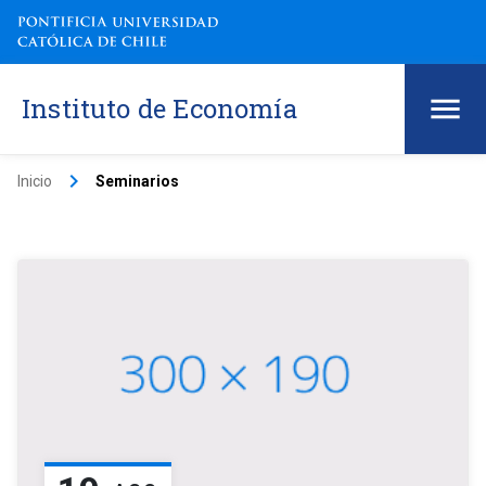
Instituto de Economía
keyboard_arrow_right
Inicio
Seminarios