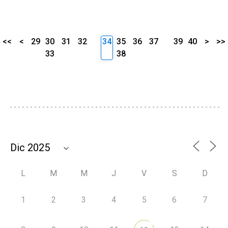
<<
<
29
30
31
32
34
35
36
37
39
40
>
>>
33
38
L
M
M
J
V
S
D
1
2
3
4
5
6
7