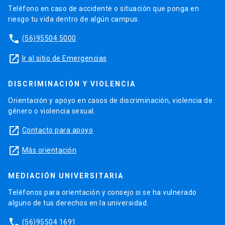
Teléfono en caso de accidente o situación que ponga en
riesgo tu vida dentro de algún campus.
phone
(56)95504 5000
launch
Ir al sitio de Emergencias
DISCRIMINACIÓN Y VIOLENCIA
Orientación y apoyo en casos de discriminación, violencia de
género o violencia sexual.
launch
Contacto para apoyo
launch
Más orientación
MEDIACIÓN UNIVERSITARIA
Teléfonos para orientación y consejo si se ha vulnerado
alguno de tus derechos en la universidad.
phone
(56)95504 1691