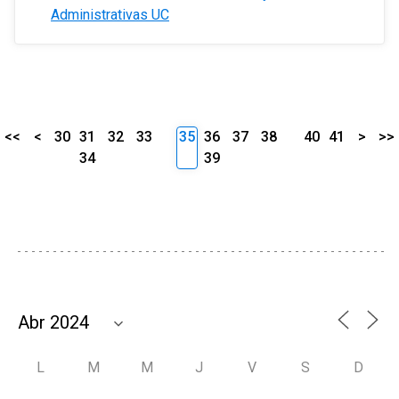
Administrativas UC
<<
<
30
31
32
33
35
36
37
38
40
41
>
>>
34
39
L
M
M
J
V
S
D