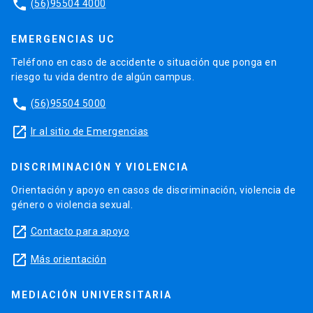
phone
(56)95504 4000
EMERGENCIAS UC
Teléfono en caso de accidente o situación que ponga en
riesgo tu vida dentro de algún campus.
phone
(56)95504 5000
launch
Ir al sitio de Emergencias
DISCRIMINACIÓN Y VIOLENCIA
Orientación y apoyo en casos de discriminación, violencia de
género o violencia sexual.
launch
Contacto para apoyo
launch
Más orientación
MEDIACIÓN UNIVERSITARIA