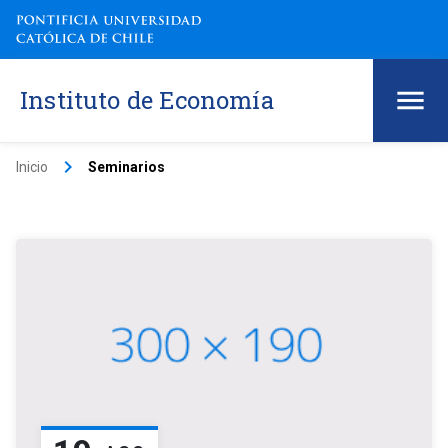
Instituto de Economía
keyboard_arrow_right
Inicio
Seminarios