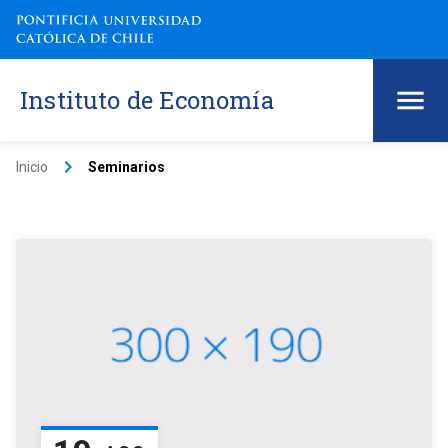
Instituto de Economía
keyboard_arrow_right
Inicio
Seminarios