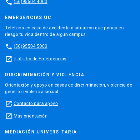
phone
(56)95504 4000
EMERGENCIAS UC
Teléfono en caso de accidente o situación que ponga en
riesgo tu vida dentro de algún campus.
phone
(56)95504 5000
launch
Ir al sitio de Emergencias
DISCRIMINACIÓN Y VIOLENCIA
Orientación y apoyo en casos de discriminación, violencia de
género o violencia sexual.
launch
Contacto para apoyo
launch
Más orientación
MEDIACIÓN UNIVERSITARIA