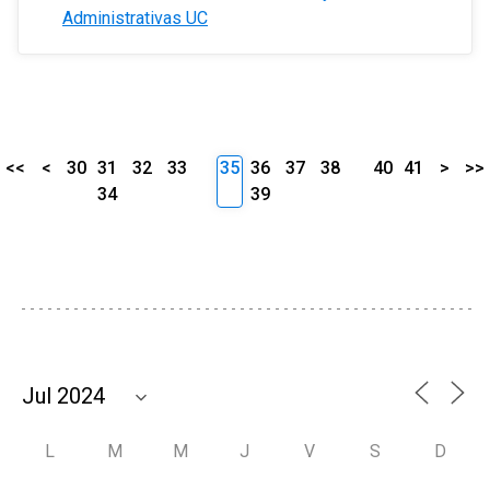
Administrativas UC
<<
<
30
31
32
33
35
36
37
38
40
41
>
>>
34
39
L
M
M
J
V
S
D