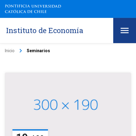
Instituto de Economía
keyboard_arrow_right
Inicio
Seminarios