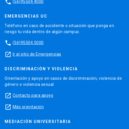
phone
(56)95504 4000
EMERGENCIAS UC
Teléfono en caso de accidente o situación que ponga en
riesgo tu vida dentro de algún campus.
phone
(56)95504 5000
launch
Ir al sitio de Emergencias
DISCRIMINACIÓN Y VIOLENCIA
Orientación y apoyo en casos de discriminación, violencia de
género o violencia sexual.
launch
Contacto para apoyo
launch
Más orientación
MEDIACIÓN UNIVERSITARIA