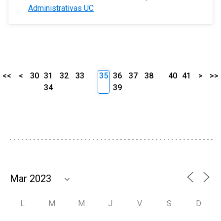
Administrativas UC
<<
<
30
31
32
33
35
36
37
38
40
41
>
>>
34
39
L
M
M
J
V
S
D